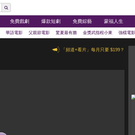
免費戲劇
爆款短劇
免費綜藝
蒙福人生
華語電影
父親節電影
驚夏最有膽
金獎武指程小東
強檔電
「頻道+看片」每月只要 $199？