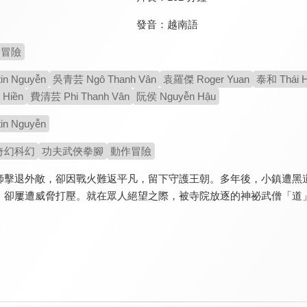
發音：
越南語
冒險
n Nguyễn
吳青芸 Ngô Thanh Vân
袁羅傑 Roger Yuan
泰和 Thái 
Hiền
費清芸 Phi Thanh Vân
阮侯 Nguyễn Hậu
n Nguyễn
奇幻科幻
功夫武俠拳腳
動作冒險
師擊退外敵，卻因戰火難返平凡，留下守護王朝。多年後，小鎮遭黑
，卻屢遭威脅打壓。就在眾人絕望之際，被寺院放逐的神祕武僧「道