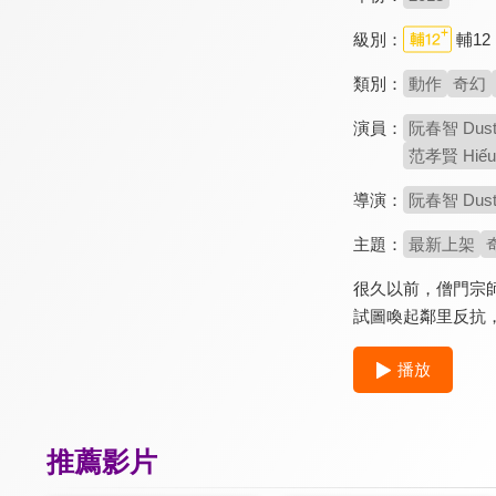
級別：
輔12
類別：
動作
奇幻
演員：
阮春智 Dusti
范孝賢 Hiếu 
導演：
阮春智 Dusti
主題：
最新上架
很久以前，僧門宗
試圖喚起鄰里反抗
播放
推薦影片