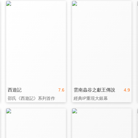
西遊記
雲南蟲谷之獻王傳說
7.6
4.9
邵氏《西遊記》系列首作
經典IP重現大銀幕