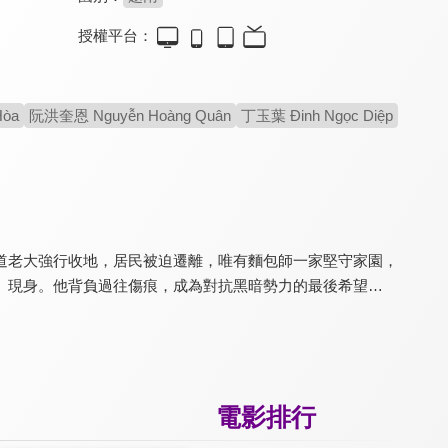
授權平台：
鬼吹燈之南海歸墟
畢拉：烽火英雄
鹿王
5.6
7.6
7.4
Hòa
阮洪奎恩 Nguyễn Hoàng Quân
丁玉葉 Đinh Ngọc Diệp
《拆彈專家》王紫逸主演
改編自阿拉伯經典故事
竹內涼真深情獻聲
道老大強行收地，居民被迫遷離，唯有麵包師一家堅守家園，
」現身。他背負過往傷痕，成為對抗黑暗勢力的最後希望…
刺殺小說家
哪吒
關中詭事之霧隱藏棺
7.2
6.3
4.3
華麗炫目動作奇幻鉅作
張徹重新演繹哪吒神話
克拉拉揭密離奇詭事真相
電影排行