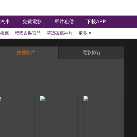
汽車
免費電影
單片租借
下載APP
影推薦
韓國古裝宮鬥
華語破億神片
更多
推薦影片
電影排行