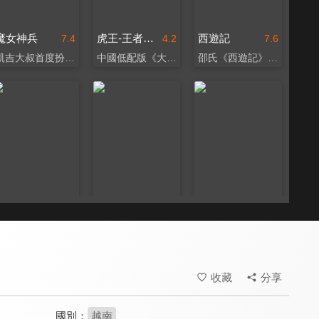
魔女神兵
虎王-王者歸來
西遊記
7.4
4.2
7.6
凱吉大叔首度扮中古騎士
中國低配版《大虎》
邵氏《西遊記》系列首作
雲南蟲谷之獻王傳說
阿約提亞－英雄之旅
辛巴達七航妖島(全新數位修復)
4.9
6.7
7.5
經典IP重現大銀幕
一位傳奇英雄的誕生
令人懷念的奇幻冒險
收藏
分享
國別：
越南