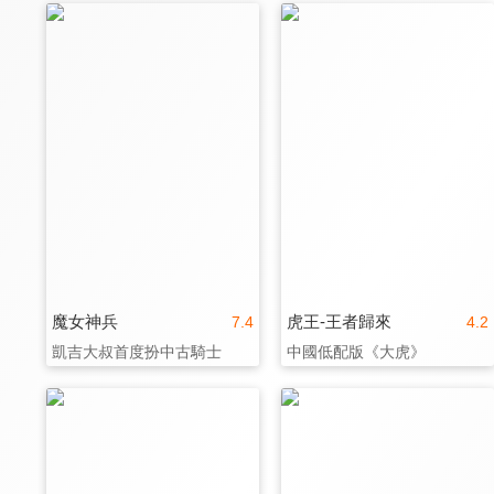
魔女神兵
虎王-王者歸來
7.4
4.2
凱吉大叔首度扮中古騎士
中國低配版《大虎》