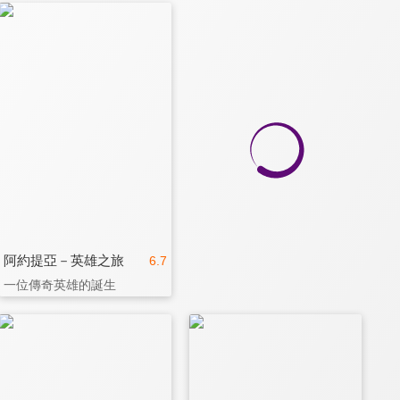
阿約提亞－英雄之旅
6.7
一位傳奇英雄的誕生