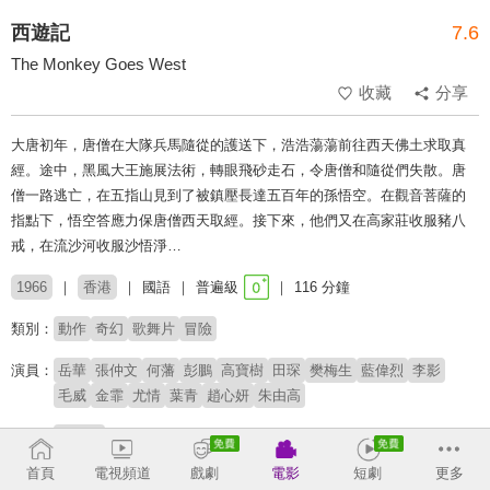
西遊記
7.6
The Monkey Goes West
收藏
分享
大唐初年，唐僧在大隊兵馬隨從的護送下，浩浩蕩蕩前往西天佛土求取真
經。途中，黑風大王施展法術，轉眼飛砂走石，令唐僧和隨從們失散。唐
僧一路逃亡，在五指山見到了被鎮壓長達五百年的孫悟空。在觀音菩薩的
指點下，悟空答應力保唐僧西天取經。接下來，他們又在高家莊收服豬八
戒，在流沙河收服沙悟淨…
1966
香港
國語
普遍級
116 分鐘
類別：
動作
奇幻
歌舞片
冒險
演員：
岳華
張仲文
何藩
彭鵬
高寶樹
田琛
樊梅生
藍偉烈
李影
毛威
金霏
尤情
葉青
趙心妍
朱由高
導演：
何夢華
首頁
電視頻道
戲劇
電影
短劇
更多
原著：
吳承恩