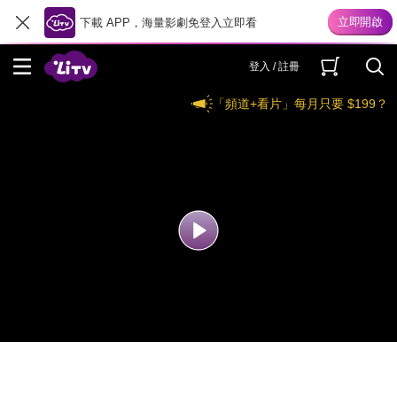
下載 APP，海量影劇免登入立即看
登入 / 註冊
「頻道+看片」每月只要 $199？