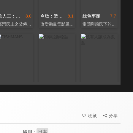
哲人王：李登輝對話篇
今敏：造夢魔術師
綠色牢籠
8.0
8.1
7.7
臺灣民主之父傳奇一生
改變動畫電影風貌的大師
帝國與殖民下的邊陲一角
FISHMANS
四季拉麵物語
沒有人該成為孤島
9.0
8.0
8.0
90年代日本神級樂團
一場跨文化的美好饗宴！
向全國所有防疫人員致敬
收藏
分享
國別：
日本