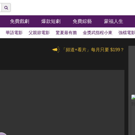
免費戲劇
爆款短劇
免費綜藝
蒙福人生
華語電影
父親節電影
驚夏最有膽
金獎武指程小東
強檔電
「頻道+看片」每月只要 $199？