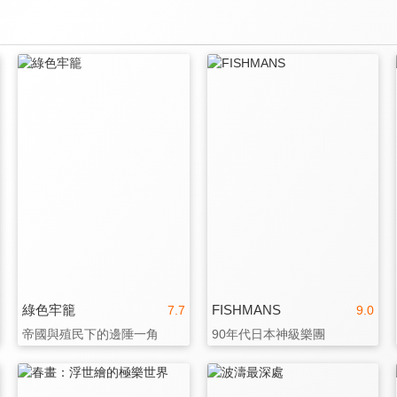
綠色牢籠
FISHMANS
7.7
9.0
帝國與殖民下的邊陲一角
90年代日本神級樂團