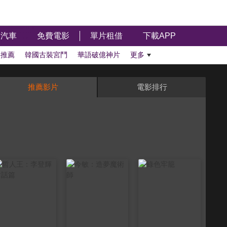
汽車
免費電影
單片租借
下載APP
影推薦
韓國古裝宮鬥
華語破億神片
更多
推薦影片
電影排行