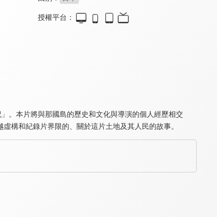
授權平台：
沖繩費城
春畫：浮世繪的極樂世界
波濤最深處
7.6
7.6
8.5
紀錄兩地之間的複雜情感
探索春畫的禁忌美學
以詩為炬，點燃生命之海
忘記」。本片將與那國島的歷史和文化與導演的個人經歷相交
越虛構和紀錄片界限的、關於這片土地及其人民的故事。
幸福巧克力
與夢前行 宮﨑駿
迷霧中的孩子
7.6
8.2
8.7
關於巧克力的感人故事
吉卜力迷千萬不能錯過！
奧斯卡最佳紀錄片15強