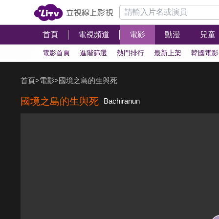
首頁
電視頻道
電影
動漫
兒童
電影首頁
進階篩選
熱門排行
最新上架
韓國電影
首頁
>
電影
>
國境之島的生與死
國境之島的生與死
Bachiranun