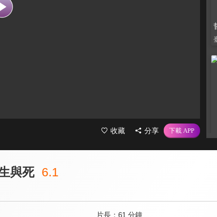
收藏
分享
生與死
6.1
片長：
61 分鐘