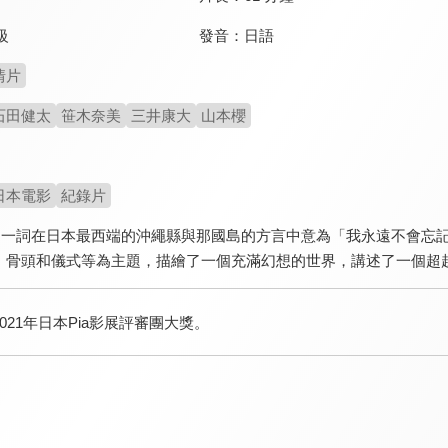
發音：
日語
級
情片
石田健太
笹木奈美
三井康大
山本櫻
日本電影
紀錄片
UN」一詞在日本最西端的沖繩縣與那國島的方言中意為「我永遠不會
、骨頭和儀式等為主題，描繪了一個充滿幻想的世界，講述了一個超
021年日本Pia影展評審團大獎。