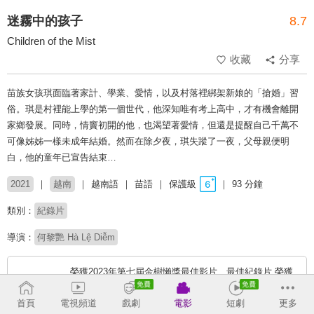
迷霧中的孩子
8.7
Children of the Mist
收藏
分享
苗族女孩琪面臨著家計、學業、愛情，以及村落裡綁架新娘的「搶婚」習
俗。琪是村裡能上學的第一個世代，他深知唯有考上高中，才有機會離開
家鄉發展。同時，情竇初開的他，也渴望著愛情，但還是提醒自己千萬不
可像姊姊一樣未成年結婚。然而在除夕夜，琪失蹤了一夜，父母親便明
白，他的童年已宣告結束…
2021
越南
越南語
苗語
保護級
93 分鐘
類別：
紀錄片
導演：
何黎艷 Hà Lệ Diễm
榮獲2023年第七屆金樹懶獎最佳影片、最佳紀錄片 榮獲
2021年阿姆斯特丹國際紀錄片電影節最佳首部作品特別提
首頁
電視頻道
戲劇
電影
短劇
更多
及、最佳導演。 榮獲2022年台灣國際紀錄片影展青少年