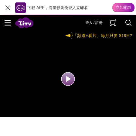
下載 APP，海量影劇免登入立即看
登入 / 註冊
「頻道+看片」每月只要 $199？