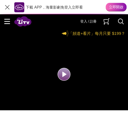
下載 APP，海量影劇免登入立即看
登入 / 註冊
「頻道+看片」每月只要 $199？