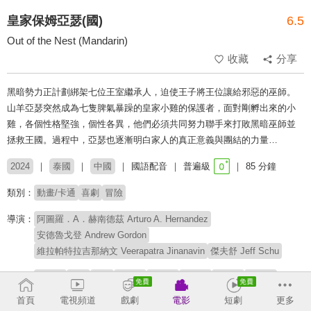
皇家保姆亞瑟(國)
6.5
Out of the Nest (Mandarin)
收藏
分享
黑暗勢力正計劃綁架七位王室繼承人，迫使王子將王位讓給邪惡的巫師。
山羊亞瑟突然成為七隻脾氣暴躁的皇家小雞的保護者，面對剛孵出來的小
雞，各個性格堅強，個性各異，他們必須共同努力聯手來打敗黑暗巫師並
拯救王國。過程中，亞瑟也逐漸明白家人的真正意義與團結的力量…
2024
泰國
中國
國語配音
普遍級
85 分鐘
類別：
動畫/卡通
喜劇
冒險
導演：
阿圖羅．A．赫南德茲 Arturo A. Hernandez
安德魯戈登 Andrew Gordon
維拉帕特拉吉那納文 Veerapatra Jinanavin
傑夫舒 Jeff Schu
配音：
李世揚
符爽
孫誠
陳貞伃
梁興昌
馬國堯
吳佳樺
林柏昱
詹雅菁
首頁
電視頻道
戲劇
電影
短劇
更多