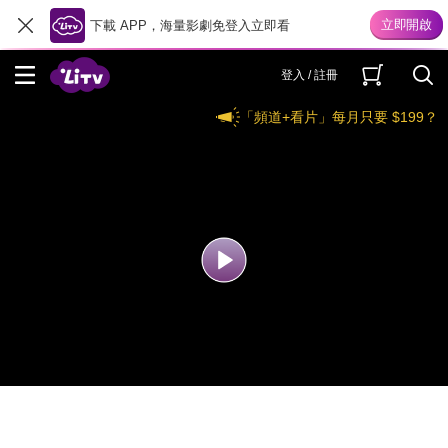
下載 APP，海量影劇免登入立即看
登入 / 註冊
「頻道+看片」每月只要 $199？