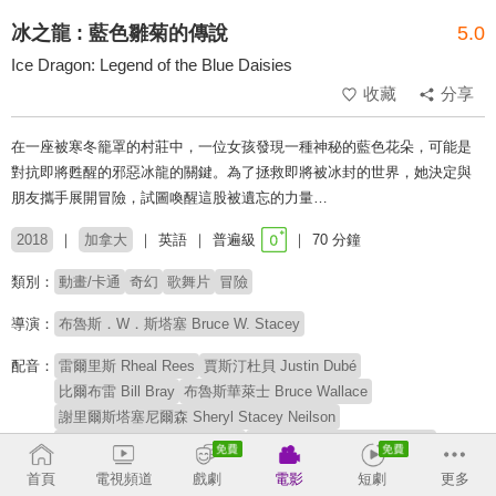
冰之龍 : 藍色雛菊的傳說
5.0
Ice Dragon: Legend of the Blue Daisies
收藏
分享
在一座被寒冬籠罩的村莊中，一位女孩發現一種神秘的藍色花朵，可能是
對抗即將甦醒的邪惡冰龍的關鍵。為了拯救即將被冰封的世界，她決定與
朋友攜手展開冒險，試圖喚醒這股被遺忘的力量…
2018
加拿大
英語
普遍級
70 分鐘
類別：
動畫/卡通
奇幻
歌舞片
冒險
導演：
布魯斯．W．斯塔塞 Bruce W. Stacey
配音：
雷爾里斯 Rheal Rees
賈斯汀杜貝 Justin Dubé
比爾布雷 Bill Bray
布魯斯華萊士 Bruce Wallace
謝里爾斯塔塞尼爾森 Sheryl Stacey Neilson
諾愛爾尼爾森 Noelle Neilson
邁爾斯尼爾森 Myles Neilson
陶德尼爾森 Todd Neilson
首頁
電視頻道
戲劇
電影
短劇
更多