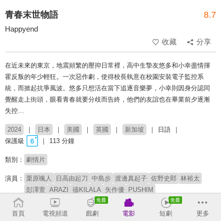
青春末世物語
8.7
Happyend
收藏
分享
在近未來的東京，地震頻繁的壓抑日常裡，高中生摯友悠多和小幸盡情揮
霍反叛的年少輕狂。一次惡作劇，使得校長執意在校園安裝電子監控系
統，而掀起抗爭風波。悠多只想活在當下追逐音樂夢，小幸則因身分認同
覺醒走上街頭，眼看青春就要分歧而告終，他們的友誼也在畢業前夕逐漸
失控…
2024
日本
美國
英國
新加坡
日語
保護級
113 分鐘
類別：
劇情片
演員：
栗原颯人
日高由起刀
中島步
渡邊真起子
佐野史郎
林裕太
彭澤萱
ARAZI
禱KILALA
矢作優
PUSHIM
導演：
空音央
首頁
電視頻道
戲劇
電影
短劇
更多