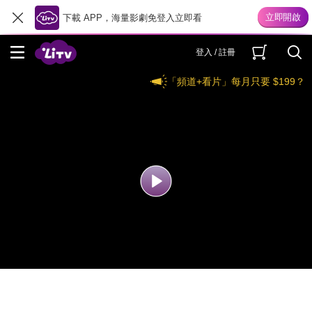
下載 APP，海量影劇免登入立即看
登入 / 註冊
「頻道+看片」每月只要 $199？