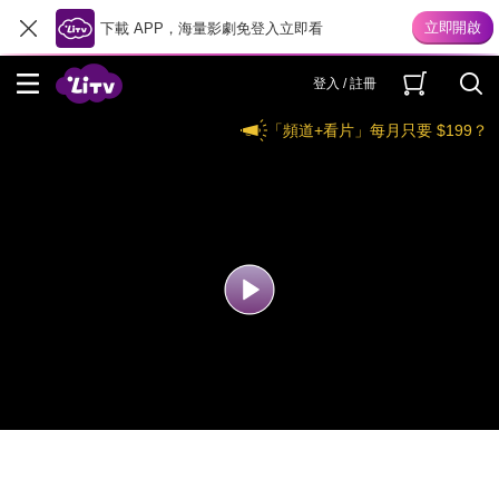
下載 APP，海量影劇免登入立即看
登入 / 註冊
「頻道+看片」每月只要 $199？