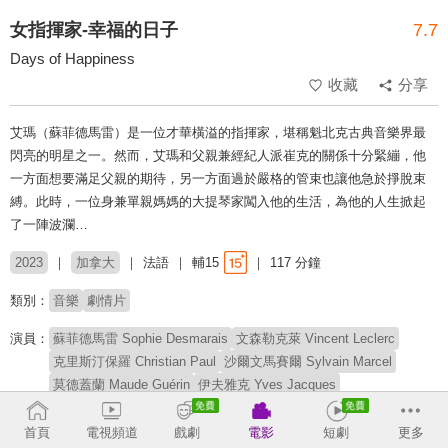
女指揮家-幸福的日子
7.7
Days of Happiness
收藏
分享
艾瑪（蘇菲德馬雷）是一位才華橫溢的指揮家，堪稱魁北克古典音樂界最
閃亮的明星之一。然而，艾瑪和父親兼經紀人派崔克的關係十分緊繃，他
一方面想要滿足父親的期待，另一方面過於嚴格的管束也讓他急於掙脫束
縛。此時，一位身兼單親媽媽的大提琴家闖入他的生活，為他的人生掀起
了一陣波瀾…
2023
加拿大
法語
輔15
117 分鐘
類別：
音樂
劇情片
演員：
蘇菲德馬雷 Sophie Desmarais
文森勒克萊 Vincent Leclerc
克里斯汀保羅 Christian Paul
沙爾文馬賽爾 Sylvain Marcel
莫德蓋蘭 Maude Guérin
伊夫雅克 Yves Jacques
凱瑟琳莉瓦克 Katherine Levac
詹妮薇芙艾拉麗 Geneviève Alarie
莉莉安布蘭科比內特 Liliane Blanco-Binette
首頁
電視頻道
戲劇
電影
短劇
更多