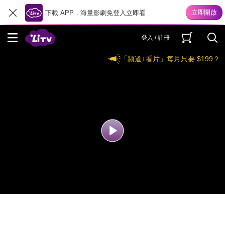
下載 APP，海量影劇免登入立即看
登入 / 註冊
「頻道+看片」每月只要 $199？