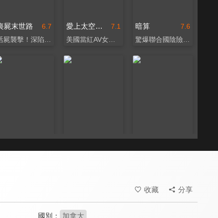
喪屍末世路
愛上太空女神
暗算
6.7
7.1
7.6
活屍襲擊！深陷生死邊緣
美國當紅AV女優主演
驚爆聯合國陰險政治黑幕
婚禮冤家
麥特與麥斯
單身動物園 預告
7.0
7.8
8.1
願天下有仇人終成眷屬！
你我都曾經歷的輕狂年少
你是不會當畜嗎？
收藏
分享
國別：
加拿大