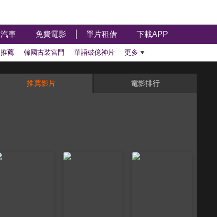
汽車
免費電影
單片租借
下載APP
影推薦
韓國古裝宮鬥
華語破億神片
更多
推薦影片
電影排行