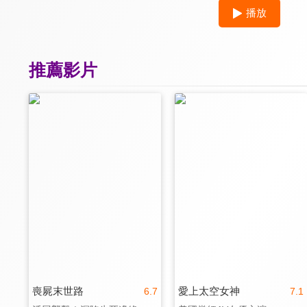
播放
推薦影片
喪屍末世路
愛上太空女神
6.7
7.1