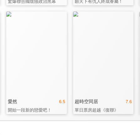
驚爆聯合國陰險政治黑幕
願天下有仇人終成眷屬！
愛然
超時空同居
6.5
7.6
開始一段新的戀愛吧！
單日票房超越《復聯》
3