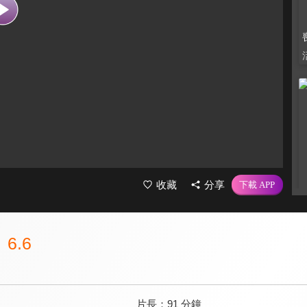
收藏
分享
6.6
片長：
91 分鐘