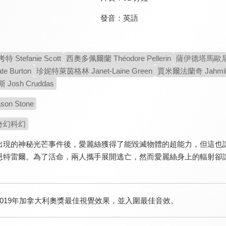
發音：
英語
Stefanie Scott
西奧多佩爾蘭 Théodore Pellerin
薩伊德塔馬歐尼 Sa
e Burton
珍妮特萊茵格林 Janet-Laine Green
賈米爾法蘭奇 Jahmil 
osh Cruddas
on Stone
奇幻科幻
出現的神秘光芒事件後，愛麗絲獲得了能毀滅物體的超能力，但這也
恩特雷爾。為了活命，兩人攜手展開逃亡，然而愛麗絲身上的輻射卻
2019年加拿大利奧獎最佳視覺效果，並入圍最佳音效。