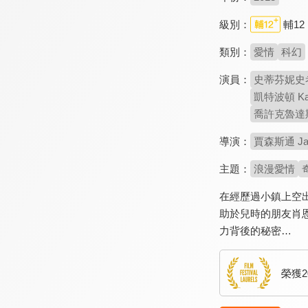
級別：
輔12
類別：
愛情
科幻
演員：
史蒂芬妮史考特 
凱特波頓 Kat
喬許克魯達斯 J
導演：
賈森斯通 Jas
主題：
浪漫愛情
在經歷過小鎮上空
助於兒時的朋友肖
力背後的秘密…
榮獲