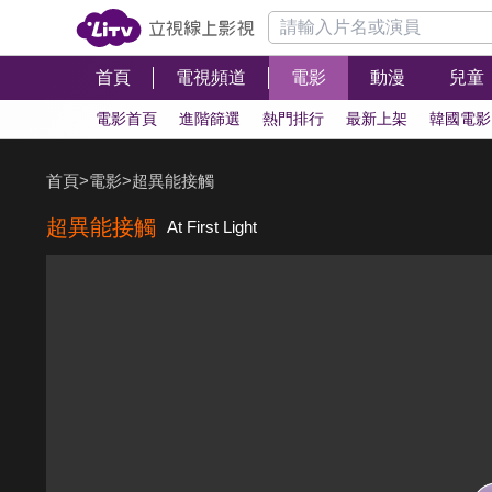
首頁
電視頻道
電影
動漫
兒童
電影首頁
進階篩選
熱門排行
最新上架
韓國電影
首頁
>
電影
>
超異能接觸
超異能接觸
At First Light