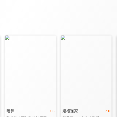
暗算
婚禮冤家
7.6
7.0