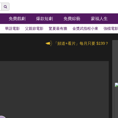
免費戲劇
爆款短劇
免費綜藝
蒙福人生
華語電影
父親節電影
驚夏最有膽
金獎武指程小東
強檔電
「頻道+看片」每月只要 $199？