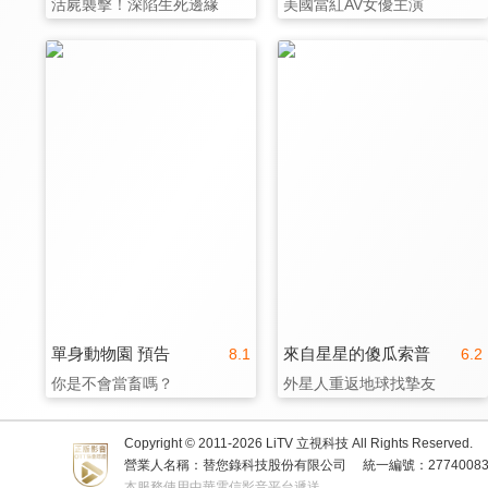
活屍襲擊！深陷生死邊緣
美國當紅AV女優主演
單身動物園 預告
來自星星的傻瓜索普
8.1
6.2
你是不會當畜嗎？
外星人重返地球找摯友
Copyright © 2011-
2026
LiTV 立視科技 All Rights Reserved.
營業人名稱：替您錄科技股份有限公司
統一編號：2774008
本服務使用中華電信影音平台遞送