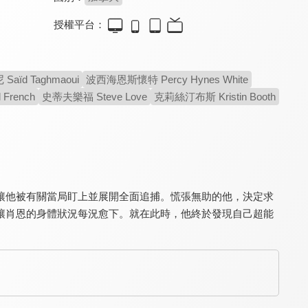
授權平台：
來自星星的傻瓜索普
愛然
超時空同居
6.2
6.5
7.6
ïd Taghmaoui
波西海恩斯懷特 Percy Hynes White
外星人重返地球找摯友
開始一段新的戀愛吧！
單日票房超越《復聯》
French
史蒂夫樂福 Steve Love
克莉絲汀布斯 Kristin Booth
讓他被有關當局盯上並展開全面追捕。慌張無助的他，決定求
讓肖恩的身體狀況每況愈下。就在此時，他終於發現自己超能
夏
孟買夜未眠
愛情本性論
8.3
8.7
8.2
蘇俄傳奇搖滾歌手傳記
感動媲美《美味情書》
人妻教授煞到狂野水電工