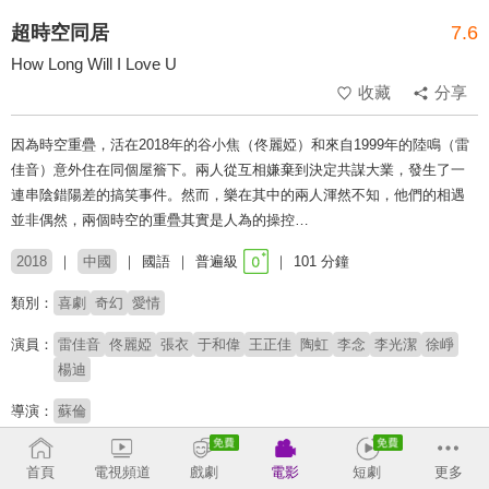
超時空同居
7.6
How Long Will I Love U
收藏
分享
因為時空重疊，活在2018年的谷小焦（佟麗婭）和來自1999年的陸鳴（雷
佳音）意外住在同個屋簷下。兩人從互相嫌棄到決定共謀大業，發生了一
連串陰錯陽差的搞笑事件。然而，樂在其中的兩人渾然不知，他們的相遇
並非偶然，兩個時空的重疊其實是人為的操控…
2018
中國
國語
普遍級
101 分鐘
類別：
喜劇
奇幻
愛情
演員：
雷佳音
佟麗婭
張衣
于和偉
王正佳
陶虹
李念
李光潔
徐崢
楊迪
導演：
蘇倫
榮獲2018年中國電影華表獎優秀青年創作影片。 榮獲
首頁
電視頻道
戲劇
電影
短劇
更多