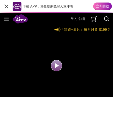
下載 APP，海量影劇免登入立即看
登入 / 註冊
「頻道+看片」每月只要 $199？