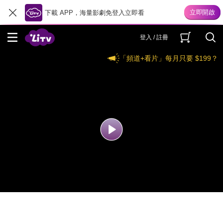
下載 APP，海量影劇免登入立即看
登入 / 註冊
「頻道+看片」每月只要 $199？