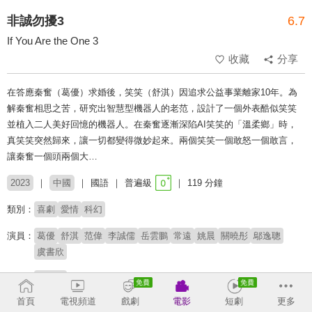
非誠勿擾3
6.7
If You Are the One 3
收藏
分享
在答應秦奮（葛優）求婚後，笑笑（舒淇）因追求公益事業離家10年。為
解秦奮相思之苦，研究出智慧型機器人的老范，設計了一個外表酷似笑笑
並植入二人美好回憶的機器人。在秦奮逐漸深陷AI笑笑的「溫柔鄉」時，
真笑笑突然歸來，讓一切都變得微妙起來。兩個笑笑一個敢怒一個敢言，
讓秦奮一個頭兩個大…
2023
中國
國語
普遍級
119 分鐘
類別：
喜劇
愛情
科幻
演員：
葛優
舒淇
范偉
李誠儒
岳雲鵬
常遠
姚晨
關曉彤
鄔逸聰
虞書欣
導演：
馮小剛
首頁
電視頻道
戲劇
電影
短劇
更多
配音：
王寶強