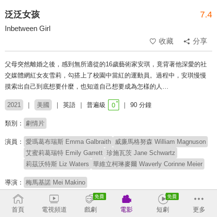
泛泛女孩
7.4
Inbetween Girl
收藏
分享
父母突然離婚之後，感到無所適從的16歲藝術家安琪，竟背著他深愛的社
交媒體網紅女友雪莉，勾搭上了校園中當紅的運動員。過程中，安琪慢慢
摸索出自己到底想要什麼，也知道自己想要成為怎樣的人…
2021
美國
英語
普遍級
90 分鐘
類別：
劇情片
演員：
愛瑪葛布瑞斯 Emma Galbraith
威廉馬格努森 William Magnuson
艾蜜莉葛瑞特 Emily Garrett
珍施瓦茨 Jane Schwartz
莉茲沃特斯 Liz Waters
華維立柯琳麥爾 Waverly Corinne Meier
導演：
梅馬基諾 Mei Makino
首頁
電視頻道
戲劇
電影
短劇
更多
榮獲2021年西南偏南電影節「視野」單元觀眾票選獎。