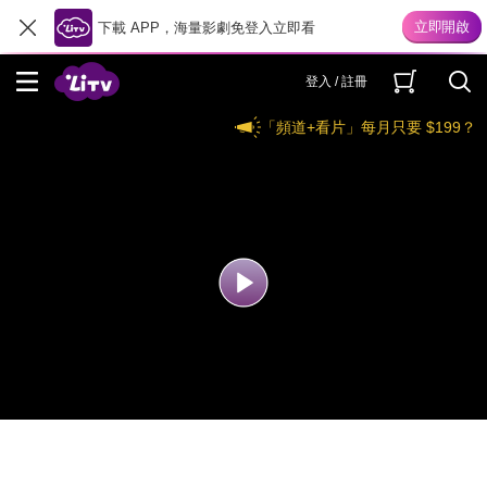
下載 APP，海量影劇免登入立即看
登入 / 註冊
「頻道+看片」每月只要 $199？