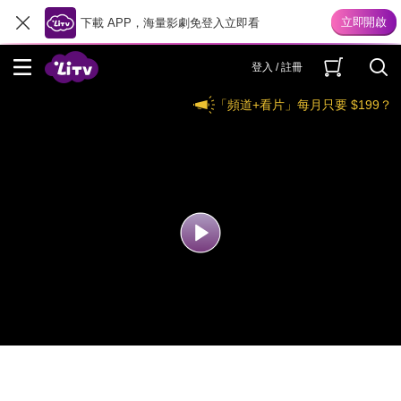
下載 APP，海量影劇免登入立即看
登入 / 註冊
「頻道+看片」每月只要 $199？