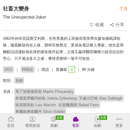
社畜大變身
7.5
The Unexpected Joker
收藏
分享
1962年的布宜諾斯艾利斯，生性害羞的上班族荷黑里齊在參加催眠課程
後，徹底解放內在人格，變得百無禁忌，更成為電話整人專家。他先是用
幽默話語讓臥病在床的朋友振作起來，之後又贏得醫院櫃檯小姐克拉拉的
芳心。只不過沒多久之後，事情竟變得一發不可收拾…
2022
阿根廷
西語
普遍級
98 分鐘
類別：
喜劇
演員：
馬丁彼羅揚斯基 Martín Piroyansky
茱麗葉齊爾貝柏格 Julieta Zylberberg
艾倫沙巴格 Alan Sabbagh
路易斯馬欽 Luis Machín
拉斐爾費羅 Rafael Ferro
希爾維奧索爾丹 Silvio Soldán
安東妮拉薩迪可 Antonella Saldicco
首頁
電視頻道
戲劇
電影
短劇
更多
導演：
馬特奧班德斯基 Mateo Bendesky