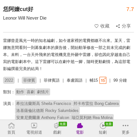
恁阿嬤cut好
7.7
Leonor Will Never Die
收藏
分享
雷娜曾是風光一時的知名編劇，如今連家裡的電費都繳不出來。某天，雷
娜無意間看到一則募集劇本的廣告後，開始動筆修改一部之前未完成的劇
本。未料，一台天外飛來的電視機竟意外砸中雷娜，卻也因此穿越進自己
寫的電影劇本中。這下雷娜可以在劇中尬一腳，隨時更動劇情，為這部電
影編撰最完美的結局！
2022
菲律賓
菲律賓語
泰盧固語
輔15
99 分鐘
類別：
動作
喜劇
劇情片
演員：
希拉法蘭斯高 Sheila Francisco
邦卡布雷拉 Bong Cabrera
洛基薩倫比德斯 Rocky Salumbides
安東尼費爾康 Anthony Falcon
瑞亞莫利納 Rea Molina
塔米蒙索德 Tami Monsod
帝多德拉帕斯 Dido de la Paz
萊恩艾根曼 Ryan Eigenmann
奧帕琳桑托斯 Opaline Santos
首頁
電視頻道
戲劇
電影
短劇
更多