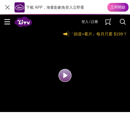
下載 APP，海量影劇免登入立即看
登入 / 註冊
「頻道+看片」每月只要 $199？