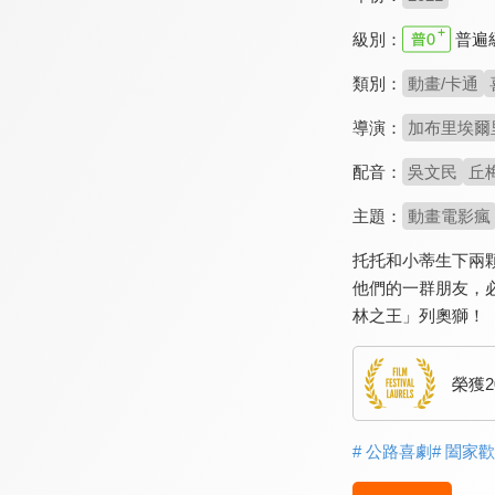
級別：
普遍
類別：
動畫/卡通
導演：
加布里埃爾里瓦帕
配音：
吳文民
丘
主題：
動畫電影瘋
托托和小蒂生下兩
他們的一群朋友，
林之王」列奧獅！
榮獲
# 公路喜劇
# 闔家