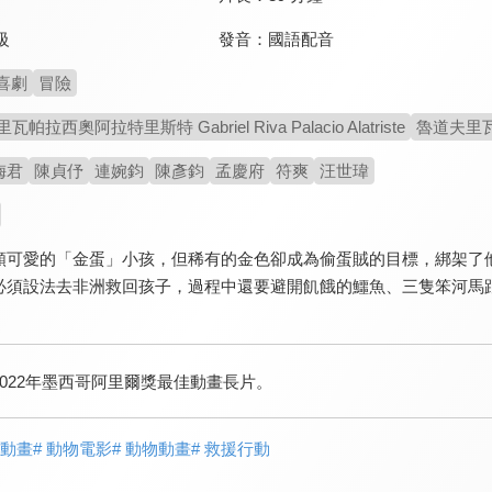
發音：
國語配音
級
喜劇
冒險
拉西奧阿拉特里斯特 Gabriel Riva Palacio Alatriste
魯道夫里瓦帕拉
梅君
陳貞伃
連婉鈞
陳彥鈞
孟慶府
符爽
汪世瑋
顆可愛的「金蛋」小孩，但稀有的金色卻成為偷蛋賊的目標，綁架了
必須設法去非洲救回孩子，過程中還要避開飢餓的鱷魚、三隻笨河馬
2022年墨西哥阿里爾獎最佳動畫長片。
歡動畫
# 動物電影
# 動物動畫
# 救援行動