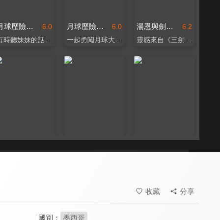
月球歷險記(英)
月球歷險記(國)
湯恩與劍客汪汪隊(英)
6.0
6.0
6.2
有時聽妹妹的話比較保險
一起勇闖月球大冒險～
靈感來自《三劍客》
湯恩與劍客汪汪隊(國)
勇敢樂章(國)
勇敢樂章(西)
6.2
8.0
8.0
充滿正義、友誼與勇氣
充滿音樂與驚喜的冒險
穿越音樂與回憶的旅程
收藏
分享
國別：
墨西哥