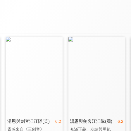
湯恩與劍客汪汪隊(英)
湯恩與劍客汪汪隊(國)
6.2
6.2
靈感來自《三劍客》
充滿正義、友誼與勇氣