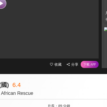
收藏
分享
國)
6.4
n African Rescue
片長：
89 分鐘