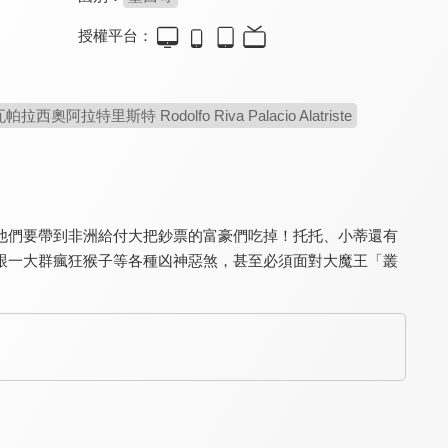
授權平台：
壽星兔兔歷險記
勇鼠闖天堂(國)
勇鼠闖天堂(英)
6.3
7.7
7.7
西奧阿拉特里斯特 Rodolfo Riva Palacio Alatriste
最最重要的生日禮物是…
天敵動物間的真摯友誼
最溫馨幽默的動物童話
他們要帶到非洲給付大把鈔票的富豪們吃掉！托托、小蒂還有
跟一大群瘋狂猴子等各種凶神惡煞，甚至必須面對大魔王「叢
冰原雞動隊(國)
冰原雞動隊(英)
200%小狼人(國)
6.5
6.5
6.9
最激勵人心的趣味冒險！
史上最嚴寒的救援行動！
瘋狂逗趣的奇幻歷險！