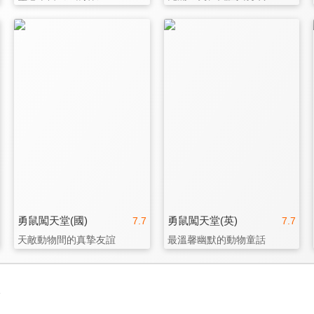
勇鼠闖天堂(國)
勇鼠闖天堂(英)
7.7
7.7
天敵動物間的真摯友誼
最溫馨幽默的動物童話
3