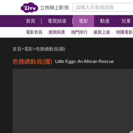
首頁
電視頻道
電影
動漫
兒童
電影首頁
進階篩選
熱門排行
最新上架
韓國電影
首頁
>
電影
>
危雞總動員(國)
危雞總動員(國)
Little Eggs: An African Rescue