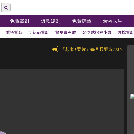
免費戲劇
爆款短劇
免費綜藝
蒙福人生
華語電影
父親節電影
驚夏最有膽
金獎武指程小東
強檔電
「頻道+看片」每月只要 $199？