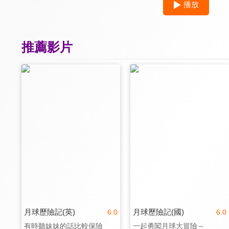
播放
推薦影片
月球歷險記(英)
月球歷險記(國)
6.0
6.0
有時聽妹妹的話比較保險
一起勇闖月球大冒險～