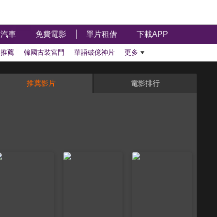
汽車
免費電影
單片租借
下載APP
影推薦
韓國古裝宮鬥
華語破億神片
更多
推薦影片
電影排行