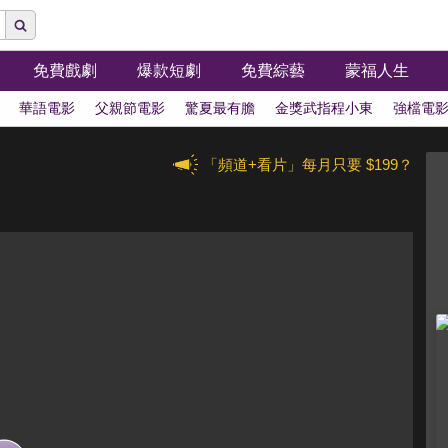
免費戲劇
爆款短劇
免費綜藝
蒙福人生
華語電影
父親節電影
驚夏最有膽
金獎武指程小東
強檔電
「頻道+看片」每月只要 $199？