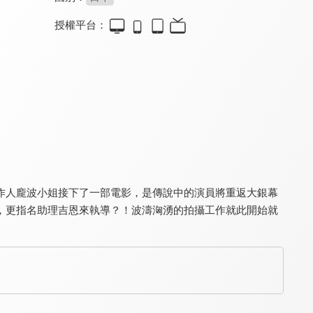
授權平台：
劇場版SPY×FAMILY 間諜家家酒 CODE: White(日)
心靈遊戲
天使降臨到我身邊！珍貴的朋友
8.4
8.7
8.0
漫畫原作者親自監修
湯淺政明一鳴驚人首部作
人氣百合漫首部劇場版
作人龐波小姐接下了一部電影，是傳說中的演員將重返大銀幕
，更指名助理吉恩來執導？！波濤洶湧的拍攝工作就此開始就
PUI PUI 天竺鼠車車 電影版 MOLMAX(國)
東京教父：數位修復版
危雞總動員(國)
7.8
8.8
6.4
天竺鼠車車們變成AI了
史上最偉大動畫電影之一
雞爸雞媽《即刻救援》