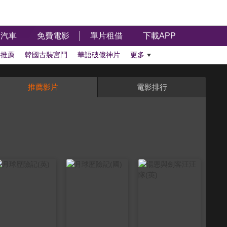
汽車
免費電影
單片租借
下載APP
影推薦
韓國古裝宮鬥
華語破億神片
更多
推薦影片
電影排行