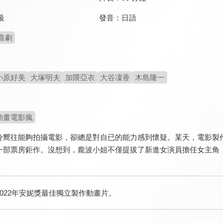
發音：
日語
級
喜劇
小原好美
大塚明夫
加隈亞衣
大谷凜香
木島隆一
動畫電影瘋
分嚮往能夠拍攝電影，卻總是對自已的能力感到懷疑。某天，電影製
一部票房鉅作。沒想到，龐波小姐不僅提拔了新進女演員擔任女主角
2022年安妮獎最佳獨立製作動畫片。