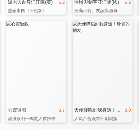
湯恩與劍客汪汪隊(英)
湯恩與劍客汪汪隊(國)
6.2
6.2
靈感來自《三劍客》
充滿正義、友誼與勇氣
心靈遊戲
天使降臨到我身邊！珍貴的朋友
8.7
8.0
湯淺政明一鳴驚人首部作
人氣百合漫首部劇場版