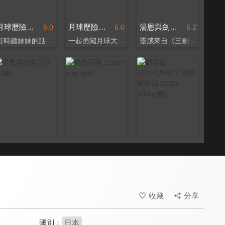
月球歷險記(英)
月球歷險記(國)
湯恩與劍客汪汪隊(英)
6.0
6.0
6.2
有時聽妹妹的話比較保險
一起勇闖月球大冒險～
靈感來自《三劍客》
湯恩與劍客汪汪隊(國)
鳴鳥不飛：Don’t stay gold
劇場版SPY×FAMILY 間諜家家酒 CODE: White(國)
6.2
8.4
8.4
充滿正義、友誼與勇氣
臉紅心跳的愛戀物語！
安妮亞挑戰史上最大任務
收藏
分享
國別：
日本