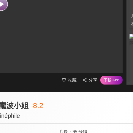
收藏
分享
龐波小姐
8.2
néphile
片長：
95 分鐘