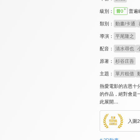
級別：
普遍
類別：
動畫/卡通
導演：
平尾隆之
配音：
清水尋也
原著：
杉谷庄吾
主題：
單片租借
熱愛電影的吉恩十
的作品，絕對會是
此展開…
入圍