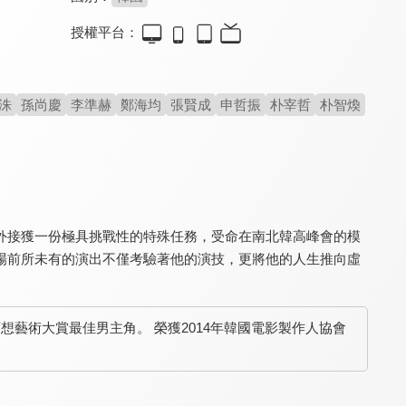
授權平台：
遲來的正義
十年
國際市場：半世紀的諾言
7.2
7.8
8.8
洙
孫尚慶
李準赫
鄭海均
張賢成
申哲振
朴宰哲
朴智煥
沒有寬恕就沒有未來
香港電影史的劃時代寓言
見證南韓半個世紀的歷史
外接獲一份極具挑戰性的特殊任務，受命在南北韓高峰會的模
場前所未有的演出不僅考驗著他的演技，更將他的人生推向虛
他們的自由年代
革命吧！宅男
超級大國民(數位修復版)
7.3
7.3
8.4
百想藝術大賞最佳男主角。 榮獲2014年韓國電影製作人協會
阿根廷影后劈腿革命英雄
愛情魯蛇遇上學運女神
白色恐怖「救贖」之旅