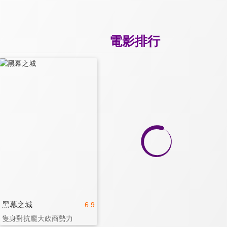
電影排行
黑幕之城
6.9
隻身對抗龐大政商勢力