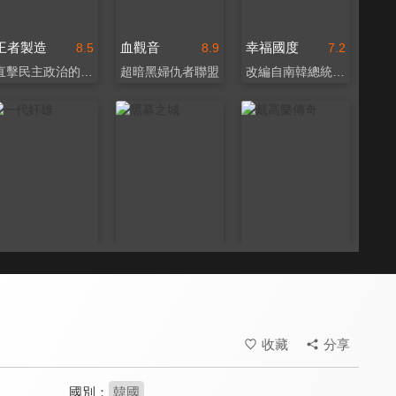
王者製造
血觀音
幸福國度
8.5
8.9
7.2
直擊民主政治的黑暗面
超暗黑婦仇者聯盟
改編自南韓總統遇刺案
一代奸雄
黑幕之城
戴高樂傳奇
8.4
6.9
7.9
揭發美國政治圈黑暗面
隻身對抗龐大政商勢力
詳實呈現戴高樂各個面向
收藏
分享
國別：
韓國