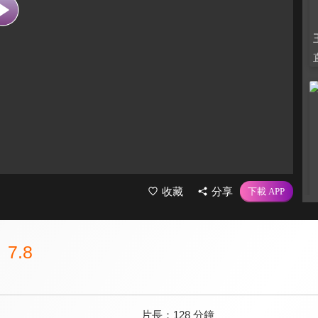
收藏
分享
7.8
片長：
128 分鐘