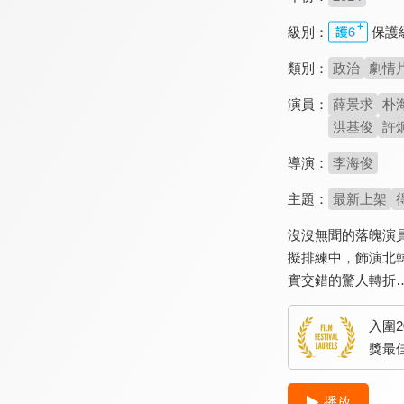
級別：
保護
類別：
政治
劇情
演員：
薛景求
朴
洪基俊
許
導演：
李海俊
主題：
最新上架
沒沒無聞的落魄演
擬排練中，飾演北
實交錯的驚人轉折
入圍
獎最
播放