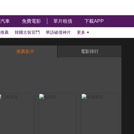
汽車
免費電影
單片租借
下載APP
影推薦
韓國古裝宮鬥
華語破億神片
更多
推薦影片
電影排行