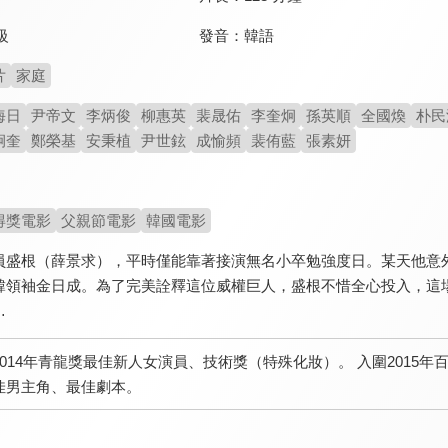
發音：
韓語
級
片
家庭
海日
尹帝文
李炳俊
柳惠英
裴晟佑
李奎炯
孫英順
全國煥
朴民
炯奎
鄭榮基
安秉植
尹世鉉
成愉頻
裴侑藍
張素妍
得獎電影
父親節電影
韓國電影
員盛根（薛景求），平時僅能靠著接演無名小卒勉強度日。某天他意
韓領袖金日成。為了完美詮釋這位威權巨人，盛根不惜全心投入，這
…
2014年青龍獎最佳新人女演員、技術獎（特殊化妝）。 入圍2015年
佳男主角、最佳劇本。