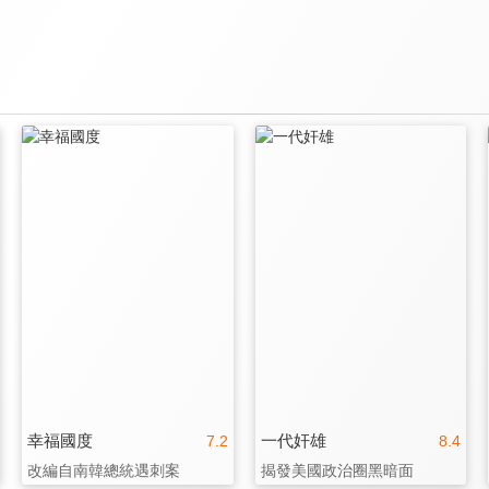
幸福國度
一代奸雄
7.2
8.4
改編自南韓總統遇刺案
揭發美國政治圈黑暗面