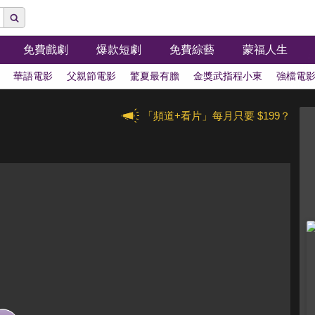
免費戲劇
爆款短劇
免費綜藝
蒙福人生
華語電影
父親節電影
驚夏最有膽
金獎武指程小東
強檔電
「頻道+看片」每月只要 $199？