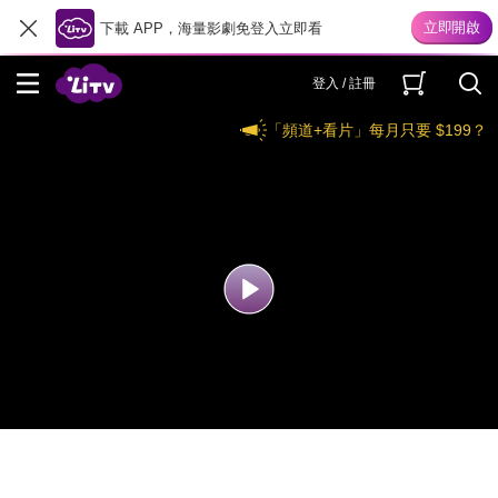
下載 APP，海量影劇免登入立即看
登入 / 註冊
「頻道+看片」每月只要 $199？