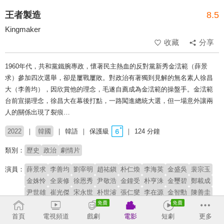
王者製造
8.5
Kingmaker
收藏
分享
1960年代，共和黨鐵腕專政，懷著民主熱血的反對黨新秀金澐範（薛景
求）參加四次選舉，卻是屢戰屢敗。對政治有著獨到見解的無名素人徐昌
大（李善均），因欣賞他的理念，毛遂自薦成為金澐範的操盤手。金澐範
台前宣揚理念，徐昌大在幕後打點，一路闖進總統大選，但一場意外讓兩
人的關係出現了裂痕…
2022
韓國
韓語
保護級
124 分鐘
類別：
歷史
政治
劇情片
演員：
薛景求
李善均
劉宰明
趙祐鎭
朴仁煥
李海英
金盛吳
裴宗玉
金姝怜
全裴修
徐恩秀
尹敬浩
金鐘受
朴亨洙
金璽碧
鄭載成
尹世雄
崔光傑
宋永世
朴世濬
張仁燮
李在源
金智勳
陳善圭
金炳哲
首頁
電視頻道
戲劇
電影
短劇
更多
導演：
邊聖鉉