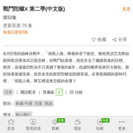
戰鬥陀螺X 第二季(中文版)
8.8
第52集
更新至第 76 集
每週五更新5集
收藏
分享
在X巨塔的巔峰決戰中，「假面人格」隊最終吞下敗仗。雖然黑須艾克斯如
願與龍宮庫洛武正面交鋒，但戰鬥結束後，他也失去了繼續前進的目標。
然而，這場激烈對決不只震撼了整個X城市，也讓陀螺界迎來巨大變化。新
的強者接連現身，前所未見的新型陀螺也陸續登場。在青龍揭開的新時代
裡，「假面人格」隊又將迎來怎樣的命運？
日本
國語配音
普遍級
25 分鐘
類別：
動畫/卡通
兒童
熱血
導演：
秋山勝仁
# 友情
# 兒少
# 兒童專屬
首頁
電視頻道
戲劇
電影
短劇
更多