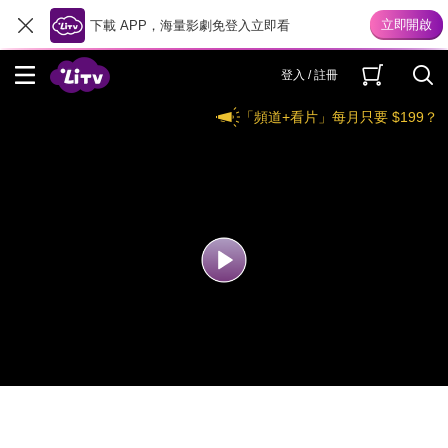
下載 APP，海量影劇免登入立即看
登入 / 註冊
「頻道+看片」每月只要 $199？