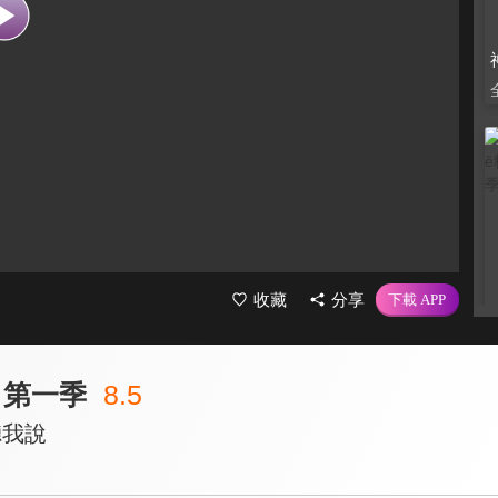
收藏
分享
 第一季
8.5
聽我說