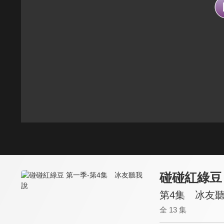
碰碰紅綠豆
第4集 冰友
全 13 集