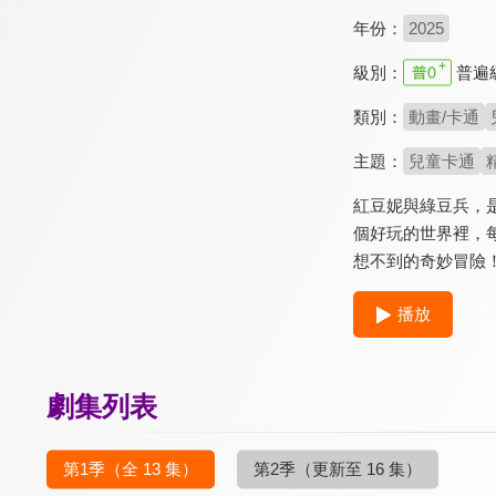
年份：
2025
級別：
普遍
類別：
動畫/卡通
主題：
兒童卡通
紅豆妮與綠豆兵，
個好玩的世界裡，
想不到的奇妙冒險
播放
劇集列表
第1季
（全 13 集）
第2季
（更新至 16 集）