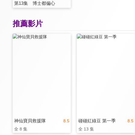
第13集 博士都偏心
推薦影片
神仙寶貝救援隊
碰碰紅綠豆 第一季
8.5
8.5
全 8 集
全 13 集