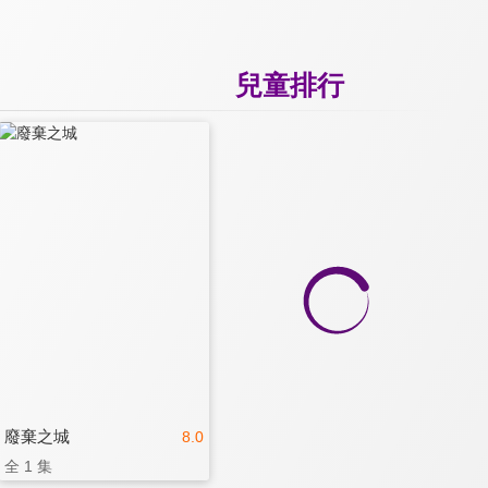
兒童排行
廢棄之城
8.0
全 1 集