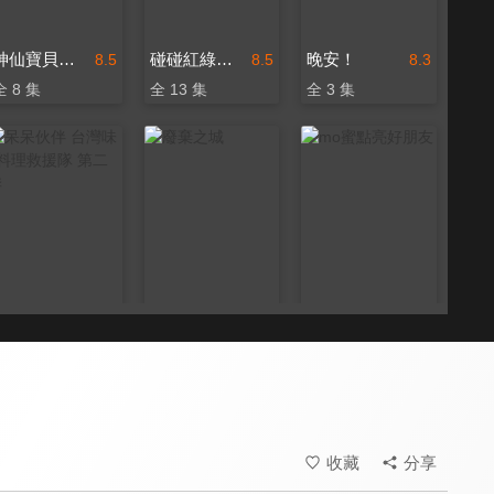
神仙寶貝救援隊
碰碰紅綠豆 第一季
晚安！
8.5
8.5
8.3
全 8 集
全 13 集
全 3 集
呆呆伙伴 台灣味ê料理救援隊 第二季
廢棄之城
mo蜜點亮好朋友
8.2
8.0
8.5
全 5 集
全 20 集
收藏
分享