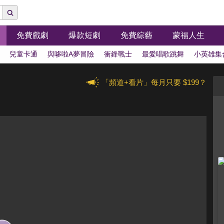
免費戲劇
爆款短劇
免費綜藝
蒙福人生
兒童卡通
與哆啦A夢冒險
衝鋒戰士
最愛唱歌跳舞
小英雄集
「頻道+看片」每月只要 $199？