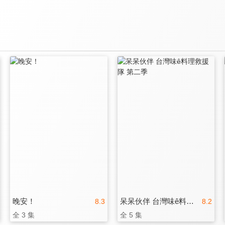
晚安！
呆呆伙伴 台灣味ê料理救援隊 第二季
8.3
8.2
全 3 集
全 5 集