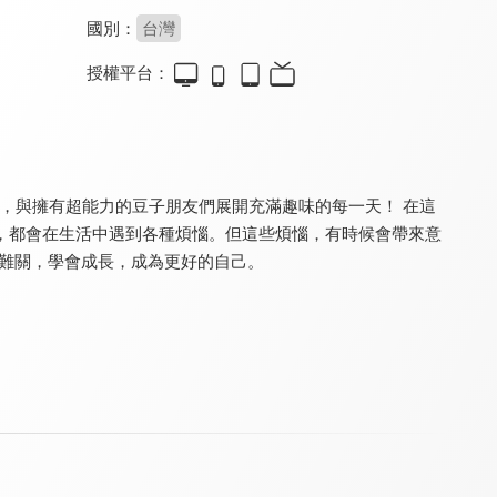
國別：
台灣
授權平台：
西遊記
PP mini小小企鵝
童話故事箱第四季
8.0
8.5
7.5
全 10 集
全 16 集
更新至第 36 集
養，與擁有超能力的豆子朋友們展開充滿趣味的每一天！ 在這
，都會在生活中遇到各種煩惱。但這些煩惱，有時候會帶來意
破難關，學會成長，成為更好的自己。
momo日記
童話故事箱 第三季
YOYO MAN第四季
8.4
7.5
7.7
全 13 集
全 24 集
全 13 集