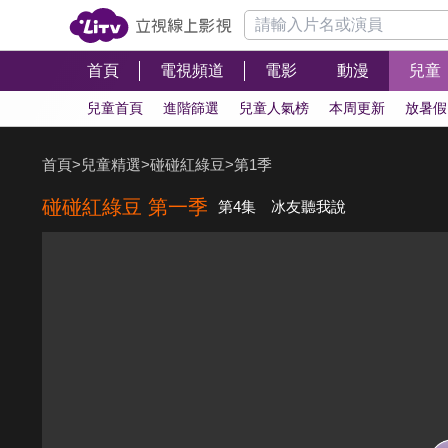
首頁
電視頻道
電影
動漫
兒童
兒童首頁
進階篩選
兒童人氣榜
本周更新
放暑假
首頁
>
兒童精選
>
碰碰紅綠豆
>
第1季
碰碰紅綠豆 第一季
第4集 冰友聽我說