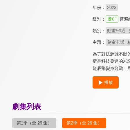
年份：
2023
級別：
普遍
類別：
動畫/卡通
主題：
兒童卡通
為了對抗源源不斷
斯是科技發達的米
龍辰飛變身龍戰士
播放
劇集列表
第1季
（全 26 集）
第2季
（全 26 集）