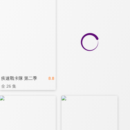
疾速戰卡隊 第二季
8.8
全 26 集