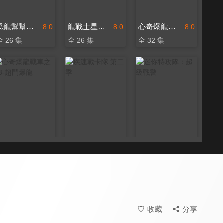
恐龍幫幫忙 第一季
龍戰士星源 第一季
心奇爆龍戰車之X2-龍裝戰甲
8.0
8.0
8.0
全 26 集
全 26 集
全 32 集
心奇爆龍戰車之X3-超鬥爆龍
疾速戰卡隊 第二季
迷你特攻隊：超級戰警
8.0
8.8
8.8
全 26 集
全 26 集
全 26 集
收藏
分享