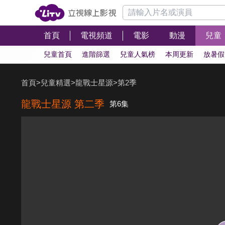
首頁
電視頻道
電影
動漫
兒童
兒童首頁
進階篩選
兒童人氣榜
本周更新
放暑假
首頁
>
兒童精選
>
龍戰士星源
>
第2季
龍戰士星源 第二季
第6集