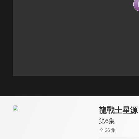
龍戰士星源
第6集
全 26 集