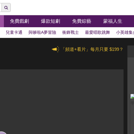
免費戲劇
爆款短劇
免費綜藝
蒙福人生
兒童卡通
與哆啦A夢冒險
衝鋒戰士
最愛唱歌跳舞
小英雄集
「頻道+看片」每月只要 $199？