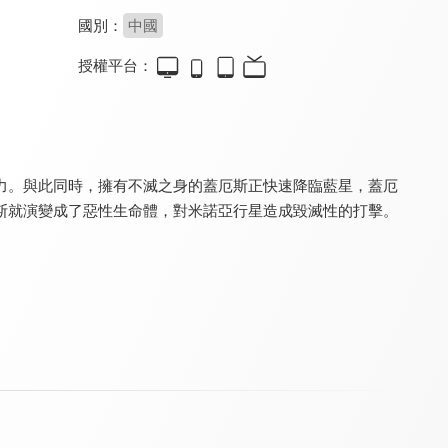
國別：
中國
授權平台：
疾速戰卡隊 第一季
胡桃鉗與魔笛公主的奇幻冒險(國)
新次元！蠟筆小新THE MOVIE 超能力大決戰～飛吧飛吧手卷壽司(中文版)
8.8
8.0
8.9
全 26 集
力。與此同時，擁有不滅之身的蓋厄斯正快速降臨藍星，蓋厄
斯就演變成了惡性生命體，對米諾亞行星造成毀滅性的打擊。
雪后奇緣(中文版)
雪后奇緣(英文版)
神木島
8.0
8.0
8.3
全 13 集