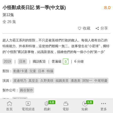
小怪獸成長日記 第一季(中文版)
8.0
第12集
全 26 集
收藏
分享
超人力霸王系列的怪獸，不只是被英雄們打敗的敵人。每個人都有自己的
特殊能力、外表和特徵，這使他們都獨一無二。故事發生在“小星球”，獨特
的“小怪獸”嘗試新事物，結識新朋友，描繪他們的每一個小小的“第一步”
2019
日本
國語配音
普遍級
6 分鐘
類別：
動畫/卡通
兒童
日本
特攝
演員：
渡邊明乃
真堂圭
久野美咲
福圓美里
潘惠美
関智一
中尾明慶
製作公司：
圓谷製作
導演：
宇本裕司
首頁
電視頻道
戲劇
電影
短劇
更多
配音：
巫玉羚
蕭秀玲
鄭可欣
沈育如
林廷龍
何宥妊
蘇振威