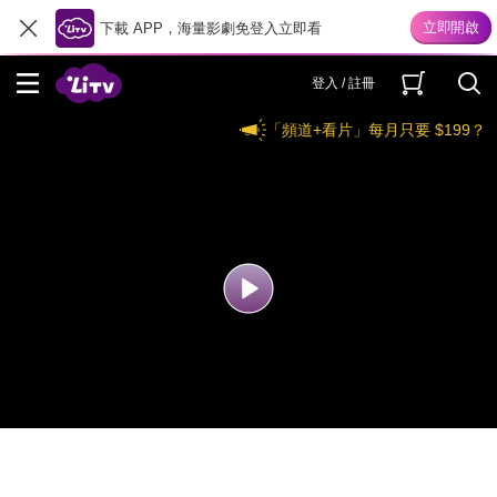
下載 APP，海量影劇免登入立即看
登入 / 註冊
「頻道+看片」每月只要 $199？