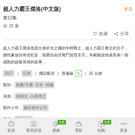
超人力霸王傑洛(中文版)
8.0
第12集
全 26 集
收藏
分享
超人力霸王傑洛他是出身於光之國的年輕戰士，超人力霸王賽文的兒子，
個性豪放但有些狂妄，熱愛自由且戰鬥資質非凡，本劇敘說他成長為一個
成熟的超級英雄的故事…
2017
日本
國語配音
普遍級
25 分鐘
類別：
動畫/卡通
日本
特攝
演員：
南翔太
小西博之
製作公司：
圓谷製作公司
導演：
坂本浩一
首頁
電視頻道
戲劇
電影
短劇
更多
配音：
李世揚
梁興昌
鈕凱暘
張騰
傅品晟
蘇肇樺
李昀
陳玉如