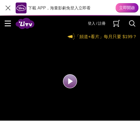
下載 APP，海量影劇免登入立即看
登入 / 註冊
「頻道+看片」每月只要 $199？