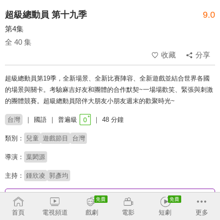
超級總動員 第十九季
9.0
第4集
全 40 集
收藏
分享
超級總動員第19季，全新場景、全新比賽陣容、全新遊戲並結合世界各國
的場景與關卡。考驗麻吉好友和團體的合作默契~一場場歡笑、緊張與刺激
的團體競賽。超級總動員陪伴大朋友小朋友週末的歡聚時光~
台灣
國語
普遍級
48 分鐘
類別：
兒童
遊戲節目
台灣
導演：
葉閎源
主持：
鍾欣凌
郭彥均
收回
首頁
電視頻道
戲劇
電影
短劇
更多