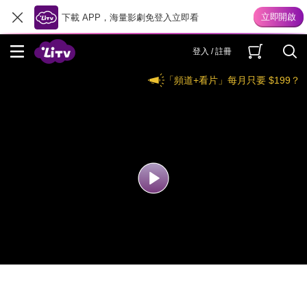
下載 APP，海量影劇免登入立即看
登入 / 註冊
「頻道+看片」每月只要 $199？