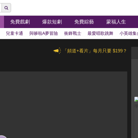
免費戲劇
爆款短劇
免費綜藝
蒙福人生
兒童卡通
與哆啦A夢冒險
衝鋒戰士
最愛唱歌跳舞
小英雄集
「頻道+看片」每月只要 $199？