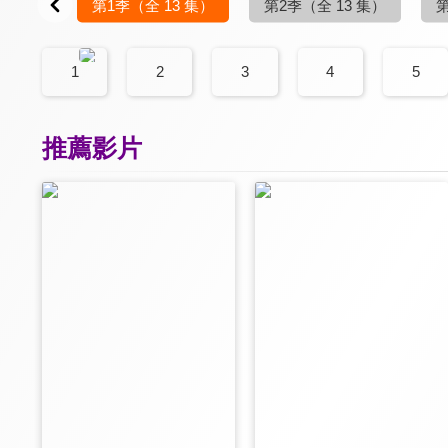
第1季
（全 13 集）
第2季
（全 13 集）
1
2
3
4
5
推薦影片