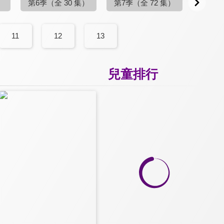
）
第6季
（全 30 集）
第7季
（全 72 集）
第8季
11
12
13
兒童排行