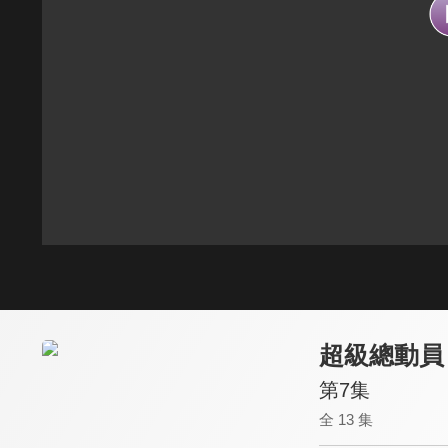
超級總動員
第7集
全 13 集