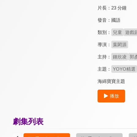
片長：
23 分鐘
發音：
國語
類別：
兒童
遊戲
導演：
葉閎源
主持：
鍾欣凌
郭
主題：
YOYO精選
海綿寶寶主題
播放
劇集列表