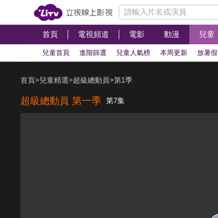
首頁
電視頻道
電影
動漫
兒童
兒童首頁
進階篩選
兒童人氣榜
本周更新
放暑假
首頁
>
兒童精選
>
超級總動員
>
第1季
超級總動員 第一季
第7集