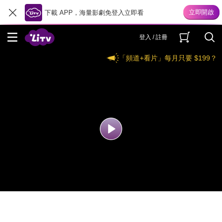
下載 APP，海量影劇免登入立即看
登入 / 註冊
「頻道+看片」每月只要 $199？