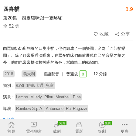
四喜貓
8.9
第20集 四隻貓咪跟一隻駱駝
全 52 集
收藏
分享
由琵娜奶奶所飼養的四隻小貓，他們組成了一個樂團，名為「巴菲貓樂
團」。除了經常舉辦演唱會，在眾多貓咪們面前展現自己的音樂才華之
外，他們也常常扮演救援隊的角色，幫助鎮上的動物們。
2018
義大利
國語配音
普遍級
12 分鐘
類別：
動物
動畫/卡通
兒童
演員：
Lampo
Milady
Pilou
Meatball
Pina
導演：
Rainbow S.p.A.
Antoniano
Rai Ragazzi
# 兒少
首頁
電視頻道
戲劇
電影
短劇
更多
收回