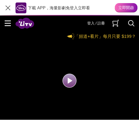
下載 APP，海量影劇免登入立即看
登入 / 註冊
「頻道+看片」每月只要 $199？