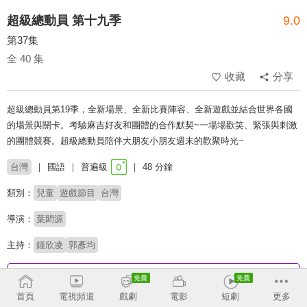
超級總動員 第十九季
9.0
第37集
全 40 集
收藏
分享
超級總動員第19季，全新場景、全新比賽陣容、全新遊戲並結合世界各國
的場景與關卡。考驗麻吉好友和團體的合作默契~一場場歡笑、緊張與刺激
的團體競賽。超級總動員陪伴大朋友小朋友週末的歡聚時光~
台灣
國語
普遍級
48 分鐘
類別：
兒童
遊戲節目
台灣
導演：
葉閎源
主持：
鍾欣凌
郭彥均
收回
首頁
電視頻道
戲劇
電影
短劇
更多