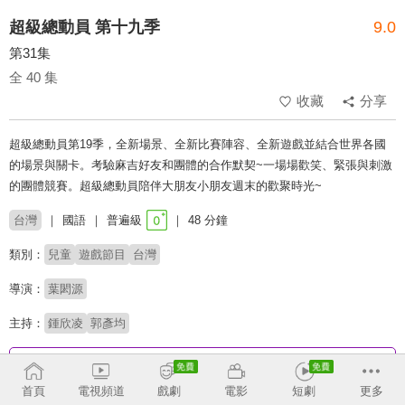
超級總動員 第十九季
9.0
第31集
全 40 集
收藏
分享
超級總動員第19季，全新場景、全新比賽陣容、全新遊戲並結合世界各國
的場景與關卡。考驗麻吉好友和團體的合作默契~一場場歡笑、緊張與刺激
的團體競賽。超級總動員陪伴大朋友小朋友週末的歡聚時光~
台灣
國語
普遍級
48 分鐘
類別：
兒童
遊戲節目
台灣
導演：
葉閎源
主持：
鍾欣凌
郭彥均
收回
首頁
電視頻道
戲劇
電影
短劇
更多