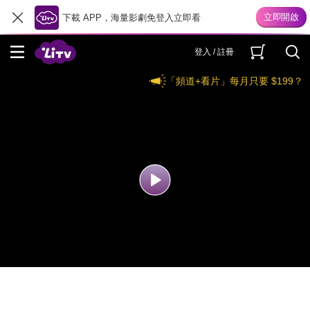
下載 APP，海量影劇免登入立即看
登入 / 註冊
「頻道+看片」每月只要 $199？