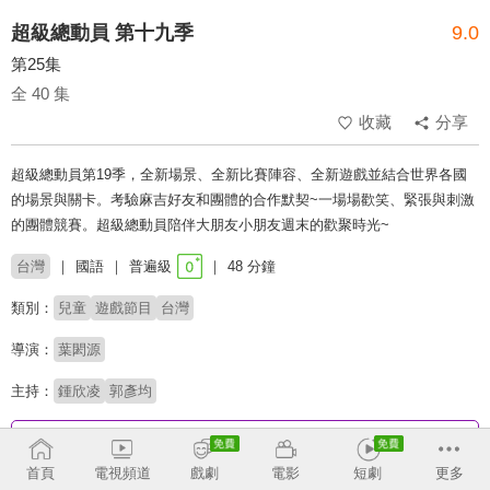
超級總動員 第十九季
9.0
第25集
全 40 集
收藏
分享
超級總動員第19季，全新場景、全新比賽陣容、全新遊戲並結合世界各國
的場景與關卡。考驗麻吉好友和團體的合作默契~一場場歡笑、緊張與刺激
的團體競賽。超級總動員陪伴大朋友小朋友週末的歡聚時光~
台灣
國語
普遍級
48 分鐘
類別：
兒童
遊戲節目
台灣
導演：
葉閎源
主持：
鍾欣凌
郭彥均
收回
首頁
電視頻道
戲劇
電影
短劇
更多