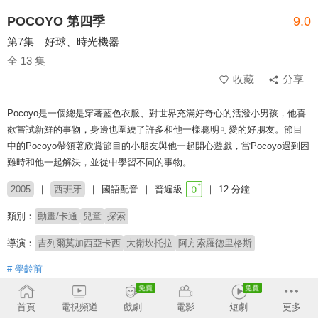
POCOYO 第四季
9.0
第7集 好球、時光機器
全 13 集
收藏
分享
Pocoyo是一個總是穿著藍色衣服、對世界充滿好奇心的活潑小男孩，他喜
歡嘗試新鮮的事物，身邊也圍繞了許多和他一樣聰明可愛的好朋友。節目
中的Pocoyo帶領著欣賞節目的小朋友與他一起開心遊戲，當Pocoyo遇到困
難時和他一起解決，並從中學習不同的事物。
2005
西班牙
國語配音
普遍級
12 分鐘
類別：
動畫/卡通
兒童
探索
導演：
吉列爾莫加西亞卡西
大衛坎托拉
阿方索羅德里格斯
# 學齡前
收回
首頁
電視頻道
戲劇
電影
短劇
更多