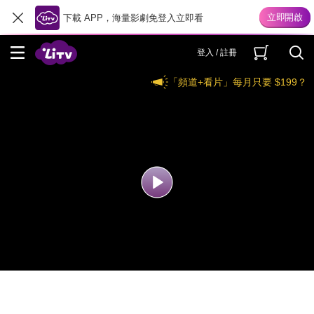
下載 APP，海量影劇免登入立即看
登入 / 註冊
「頻道+看片」每月只要 $199？