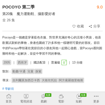
POCOYO 第二季
9.0
第20集 魔力運動鞋、攝影愛好者
全 26 集
收藏
分享
Pocoyo是一個總是穿著藍色衣服、對世界充滿好奇心的活潑小男孩，他喜
歡嘗試新鮮的事物，身邊也圍繞了許多和他一樣聰明可愛的好朋友。節目
中的Pocoyo帶領著欣賞節目的小朋友與他一起開心遊戲，當Pocoyo遇到困
難時和他一起解決，並從中學習不同的事物。
2005
西班牙
國語配音
普遍級
13 分鐘
類別：
動畫/卡通
兒童
探索
導演：
吉列爾莫加西亞卡西
大衛坎托拉
阿方索羅德里格斯
# 學齡前
收回
首頁
電視頻道
戲劇
電影
短劇
更多