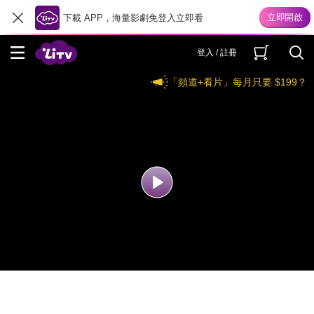
下載 APP，海量影劇免登入立即看
登入 / 註冊
「頻道+看片」每月只要 $199？