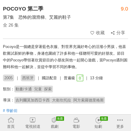
POCOYO 第二季
9.0
第7集 恐怖的溜滑梯、艾麗的鞋子
全 26 集
收藏
分享
Pocoyo是一個總是穿著藍色衣服、對世界充滿好奇心的活潑小男孩，他喜
歡嘗試新鮮的事物，身邊也圍繞了許多和他一樣聰明可愛的好朋友。節目
中的Pocoyo帶領著欣賞節目的小朋友與他一起開心遊戲，當Pocoyo遇到困
難時和他一起解決，並從中學習不同的事物。
2005
西班牙
國語配音
普遍級
13 分鐘
類別：
動畫/卡通
兒童
探索
導演：
吉列爾莫加西亞卡西
大衛坎托拉
阿方索羅德里格斯
# 學齡前
收回
首頁
電視頻道
戲劇
電影
短劇
更多