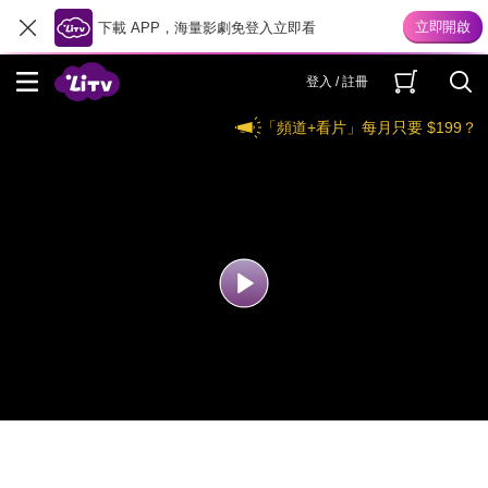
下載 APP，海量影劇免登入立即看
登入 / 註冊
「頻道+看片」每月只要 $199？