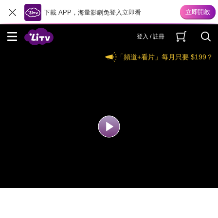
下載 APP，海量影劇免登入立即看
登入 / 註冊
「頻道+看片」每月只要 $199？