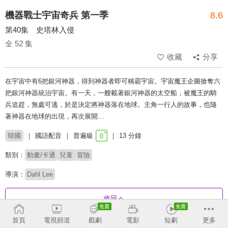
機器戰士宇宙奇兵 第一季
8.6
第40集 史塔林入侵
全 52 集
收藏
分享
在宇宙中有6把銀河神器，得到神器者即可稱霸宇宙。宇宙魔王企圖搶奪六
把銀河神器統治宇宙。有一天，一艘載著銀河神器的太空船，被魔王的騎
兵追趕，無處可逃，於是決定將神器落在地球。主角一行人的故事，也隨
著神器在地球的出現，再次展開…
韓國
國語配音
普遍級
13 分鐘
類別：
動畫/卡通
兒童
冒險
導演：
Dahl Lee
收回
首頁
電視頻道
戲劇
電影
短劇
更多