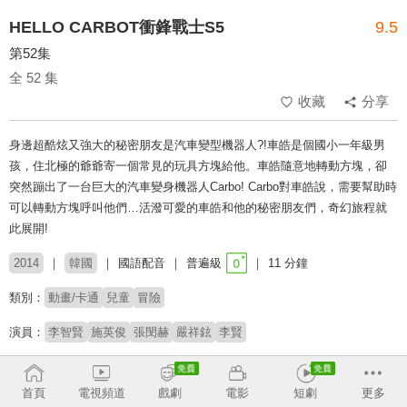
HELLO CARBOT衝鋒戰士S5
9.5
第52集
全 52 集
收藏
分享
身邊超酷炫又強大的秘密朋友是汽車變型機器人?!車皓是個國小一年級男
孩，住北極的爺爺寄一個常見的玩具方塊給他。車皓隨意地轉動方塊，卻
突然蹦出了一台巨大的汽車變身機器人Carbo! Carbo對車皓說，需要幫助時
可以轉動方塊呼叫他們…活潑可愛的車皓和他的秘密朋友們，奇幻旅程就
此展開!
2014
韓國
國語配音
普遍級
11 分鐘
類別：
動畫/卡通
兒童
冒險
演員：
李智賢
施英俊
張閔赫
嚴祥鉉
李賢
導演：
金振哲
首頁
電視頻道
戲劇
電影
短劇
更多
# 兒少
# 日常
# 兒童專屬
# 友誼與團隊合作
# 機器人