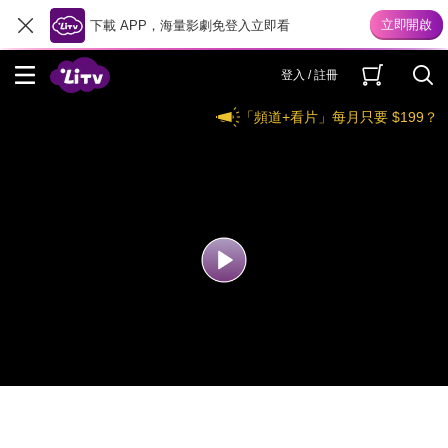
下載 APP，海量影劇免登入立即看
登入 / 註冊
「頻道+看片」每月只要 $199？