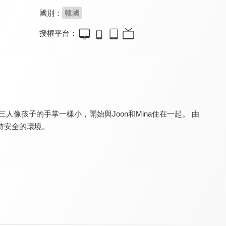
國別：
韓國
授權平台：
劇場版 Super Wings 究極加速(國)
小怪獸阿蒙S1(英文版)
Super Dino
8.7
8.4
8.4
全 54 集
全 52 集
像孩子的手掌一樣小，開始與Joon和Mina住在一起。 由
持安全的環境。
HELLO CARBOT衝鋒戰士S7
迷你特工隊：獸王力量
迷你特工隊 第三季
9.5
8.8
9.5
全 38 集
全 26 集
全 52 集