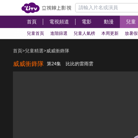
首頁
電視頻道
電影
動漫
兒童
兒童首頁
進階篩選
兒童人氣榜
本周更新
放暑假
首頁
>
兒童精選
>
威威衝鋒隊
威威衝鋒隊
第24集 比比的雷雨雲