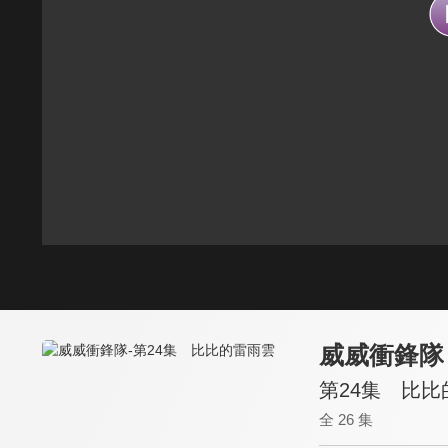
威威衝鋒隊
第24集 比比
全 26 集