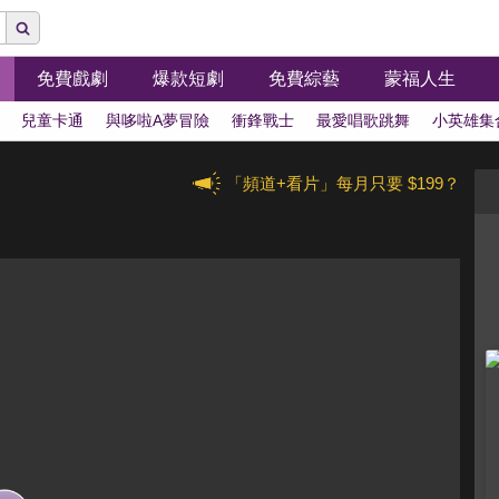
免費戲劇
爆款短劇
免費綜藝
蒙福人生
兒童卡通
與哆啦A夢冒險
衝鋒戰士
最愛唱歌跳舞
小英雄集
「頻道+看片」每月只要 $199？