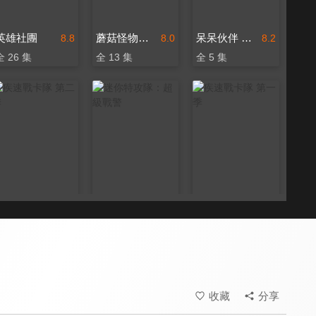
英雄社團
蘑菇怪物的日常
呆呆伙伴 台灣味ê料理救援隊 第二季
8.8
8.0
8.2
全 26 集
全 13 集
全 5 集
疾速戰卡隊 第二季
迷你特攻隊：超級戰警
疾速戰卡隊 第一季
8.8
8.8
8.8
全 26 集
全 26 集
全 26 集
收藏
分享