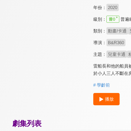
年份：
2020
級別：
普遍
類別：
動畫/卡通
導演：
B&R360
主題：
兒童卡通
雷船長和他的船員被
於小人三人不斷在
# 學齡前
播放
劇集列表