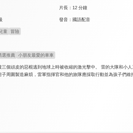
片長：
12 分鐘
發音：
國語配音
級
兒童
冒險
精選推薦
小朋友最愛的車車
三個頑皮的惡棍逃到地球上時被收縮的激光擊中。 雷的大隊和小人三人
房子周圍製造麻煩，雷軍指揮官和他的旅隊應採取行動並為孩子們維