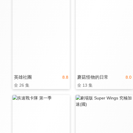
英雄社團
蘑菇怪物的日常
8.8
8.0
全 26 集
全 13 集