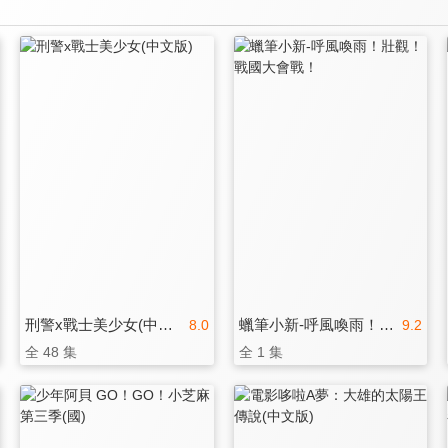
刑警x戰士美少女(中文版)
蠟筆小新-呼風喚雨！壯觀！戰國大會戰！
8.0
9.2
全 48 集
全 1 集