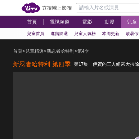
首頁
電視頻道
電影
動漫
兒童
兒童首頁
進階篩選
兒童人氣榜
本周更新
放暑假
首頁
>
兒童精選
>
新忍者哈特利
>
第4季
新忍者哈特利 第四季
第17集 伊賀的三人組來大掃