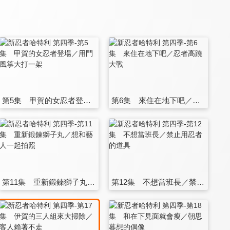
第5集 甲賀的女忍者登場／用鬥風箏大打一架
第6集 來住在地下吧／忍者高蹺大戰
第11集 重新鍛鍊獅子丸／想和藝人一起拍照
第12集 不想當班長／禁止用忍者的道具