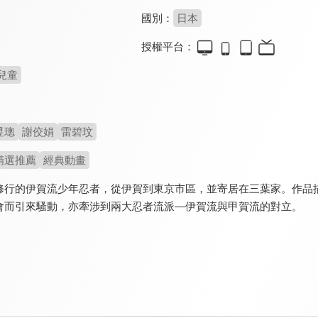
國別：
日本
授權平台：
兒童
昱璁
謝佼娟
雷碧玟
精選推薦
經典動畫
修行的伊賀流少年忍者，從伊賀到東京市區，並寄居在三葉家。作品
會而引來騷動，亦牽涉到兩大忍者流派—伊賀流與甲賀流的對立。