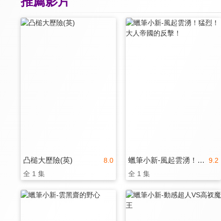
推薦影片
凸槌大歷險(英)
蠟筆小新-風起雲湧！猛烈！大人帝國的反擊！
8.0
9.2
全 1 集
全 1 集