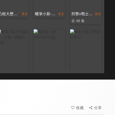
凸槌大歷險(英)
蠟筆小新-風起雲湧！猛烈！大人帝國的反擊！
刑警x戰士美少女(中文版)
8.0
9.2
8.0
全 48 集
蠟筆小新-呼風喚雨！壯觀！戰國大會戰！
我們這一家NEXT(中文版)
蠟筆小新-雲黑齋的野心
9.2
8.7
8.0
全 5 集
收藏
分享