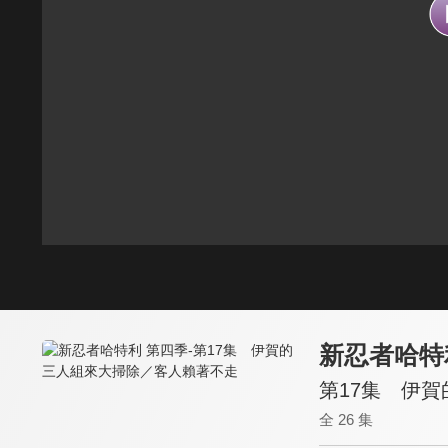
新忍者哈特
第17集 伊
全 26 集