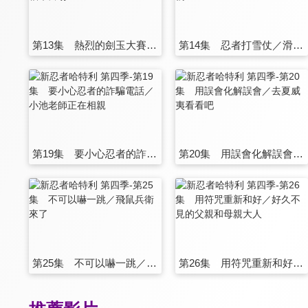
第13集 熱烈的劍玉大賽／新藏是稻草富翁
第14集 忍者打雪仗／滑雪釀成災禍
第19集 要小心忍者的詐騙電話／小池老師正在相親
第20集 用誤會化解誤會／去夏威夷看看吧
第25集 不可以嚇一跳／飛鼠兵衛來了
第26集 用符咒重新和好／好久不見的父親和母親大人