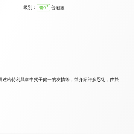
級別：
普遍級
蠟筆小新-動感超人VS高衩魔王
少年阿貝 GO！GO！小芝麻 第三季(國)
電影哆啦A夢：大雄的太陽王傳說(中文版)
8.0
8.4
9.8
全 96 集
哆啦A夢穿越馬雅古國
描述哈特利與家中獨子健一的友情等，並介紹許多忍術，由於
電影哆啦A夢：大雄與風之使者(中文版)
Hello Kitty與好朋友的超可愛大冒險S7(中文版)
Hello Kitty與好朋友的超可愛大冒險S6(中文版)
9.8
8.8
8.8
感人！不可思議的旅程
全 14 集
全 15 集