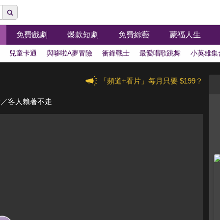
免費戲劇
爆款短劇
免費綜藝
蒙福人生
兒童卡通
與哆啦A夢冒險
衝鋒戰士
最愛唱歌跳舞
小英雄集
「頻道+看片」每月只要 $199？
除／客人賴著不走