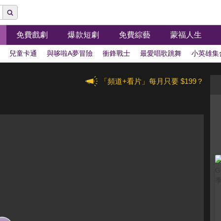
免費戲劇
爆款短劇
免費綜藝
蒙福人生
兒童卡通
與哆啦A夢冒險
衝鋒戰士
最愛唱歌跳舞
小英雄集
「頻道+看片」每月只要 $199？