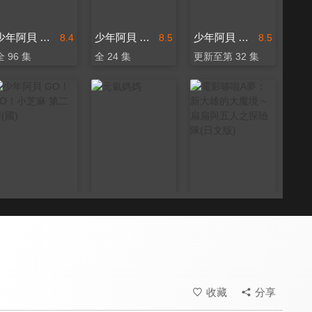
少年阿貝 GO！GO！小芝麻 第三季(國)
少年阿貝 GO！GO！小芝麻 第四季
少年阿貝 GO！GO！小芝麻 第二季
8.4
8.5
8.5
全 96 集
全 24 集
更新至第 32 集
少年阿貝 GO！GO！小芝麻 第二季(國)
元氣媽媽
電影哆啦A夢：新大雄的大魔境 ~扁扁與五人之探險隊(日文版)
8.4
8.6
9.8
全 64 集
全 143 集
日本票房突破十億新台幣
收藏
分享