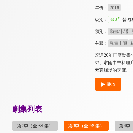
年份：
2016
級別：
普遍
類別：
動畫/卡通
主題：
兒童卡通
睽違20年再度動
弟、家開中華料理
天真爛漫的芝麻。
播放
劇集列表
第2季
（全 64 集）
第3季
（全 96 集）
第4季