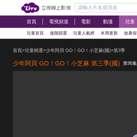
首頁
電視頻道
電影
動漫
兒童
兒童首頁
進階篩選
兒童人氣榜
本周更新
放暑假
首頁
>
兒童精選
>
少年阿貝 GO！GO！小芝麻(國)
>
第3季
少年阿貝 GO！GO！小芝麻 第三季(國)
第95集