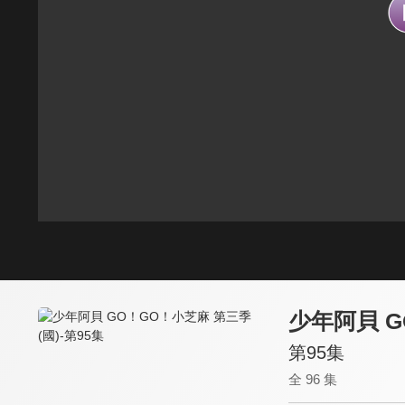
少年阿貝 G
第95集
全 96 集