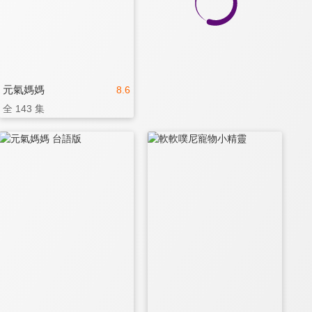
元氣媽媽
8.6
全 143 集