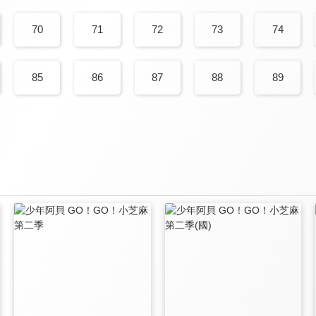
70
71
72
73
74
85
86
87
88
89