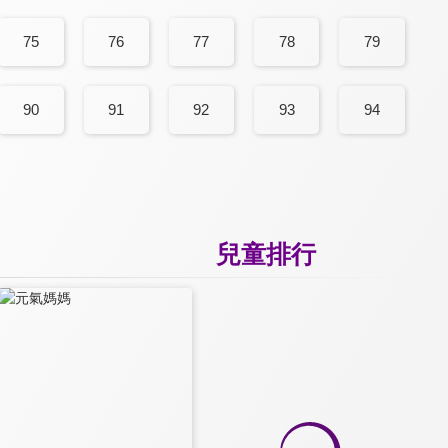
75
76
77
78
79
90
91
92
93
94
兒童排行