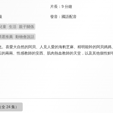
片長：
9 分鐘
發音：
國語配音
級
兒童
生活
親子關係
精選推薦
動物會說話
畫化。喜愛大自然的阿貝、人見人愛的海豹芝麻、精明能幹的阿貝媽媽
店的兩兩、性感教師的安西、肌肉熱血教師的天堂，以及其他個性鮮
（全 24 集）