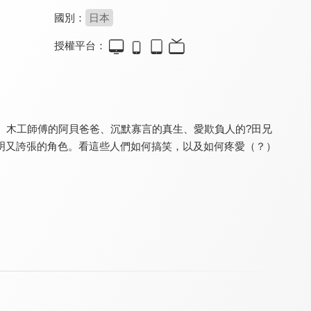
國別：
日本
授權平台：
電影哆啦A夢：新大雄的大魔境 ~扁扁與五人之探險隊(中文版)
海螺小姐 (中文版)
電影哆啦A夢：新・大雄的日本誕生(中文版)
9.8
8.6
9.8
日本票房突破十億新台幣
更新至第 110 集
哆啦A夢勇闖史前世界
、木工師傅的阿貝爸爸、沉默寡言的真生、愛欺負人的?田兄
明又誇張的角色。看這些人們如何搞笑，以及如何疼愛（？）
元氣媽媽 台語版
軟軟噗尼寵物小精靈
你看起來好像很好吃(國)
8.0
8.5
8.9
全 143 集
全 25 集