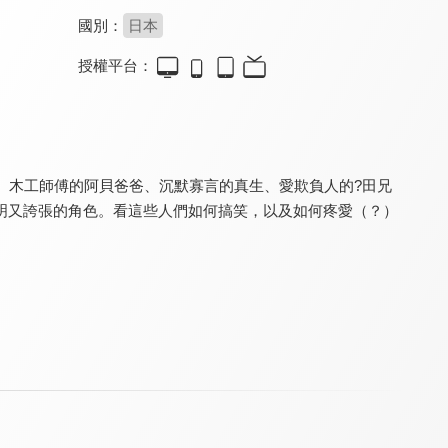
國別：
日本
授權平台：
電影哆啦A夢：新大雄的大魔境 ~扁扁與五人之探險隊(中文版)
海螺小姐 (中文版)
電影哆啦A夢：新・大雄的日本誕生(中文版)
9.8
8.6
9.8
日本票房突破十億新台幣
更新至第 110 集
哆啦A夢勇闖史前世界
、木工師傅的阿貝爸爸、沉默寡言的真生、愛欺負人的?田兄
明又誇張的角色。看這些人們如何搞笑，以及如何疼愛（？）
元氣媽媽 台語版
軟軟噗尼寵物小精靈
你看起來好像很好吃(國)
8.0
8.5
8.9
全 143 集
全 25 集