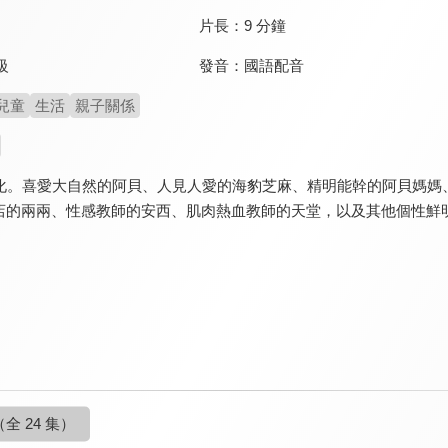
片長：
9 分鐘
發音：
國語配音
級
兒童
生活
親子關係
畫化。喜愛大自然的阿貝、人見人愛的海豹芝麻、精明能幹的阿貝媽媽
店的兩兩、性感教師的安西、肌肉熱血教師的天堂，以及其他個性鮮
（全 24 集）