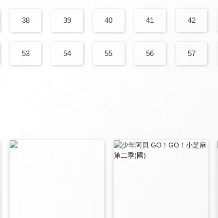
38
39
40
41
42
53
54
55
56
57