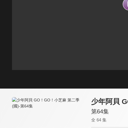
少年阿貝 G
第64集
全 64 集