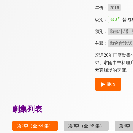
年份：
2016
級別：
普遍
類別：
動畫/卡通
主題：
動物會說話
睽違20年再度動
弟、家開中華料理
天真爛漫的芝麻。
播放
劇集列表
第2季
（全 64 集）
第3季
（全 96 集）
第4季