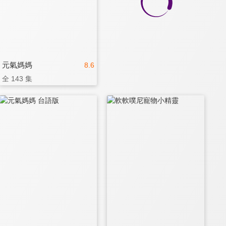
元氣媽媽
8.6
全 143 集