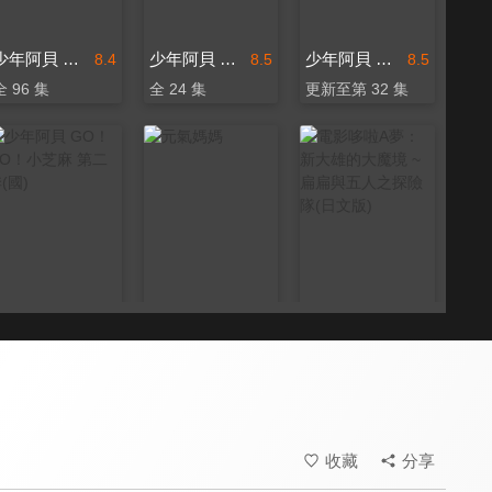
少年阿貝 GO！GO！小芝麻 第三季(國)
少年阿貝 GO！GO！小芝麻 第四季
少年阿貝 GO！GO！小芝麻 第二季
8.4
8.5
8.5
全 96 集
全 24 集
更新至第 32 集
少年阿貝 GO！GO！小芝麻 第二季(國)
元氣媽媽
電影哆啦A夢：新大雄的大魔境 ~扁扁與五人之探險隊(日文版)
8.4
8.6
9.8
全 64 集
全 143 集
日本票房突破十億新台幣
收藏
分享