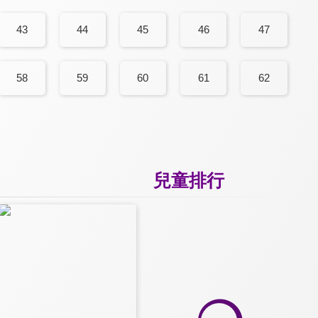
43
44
45
46
47
58
59
60
61
62
兒童排行