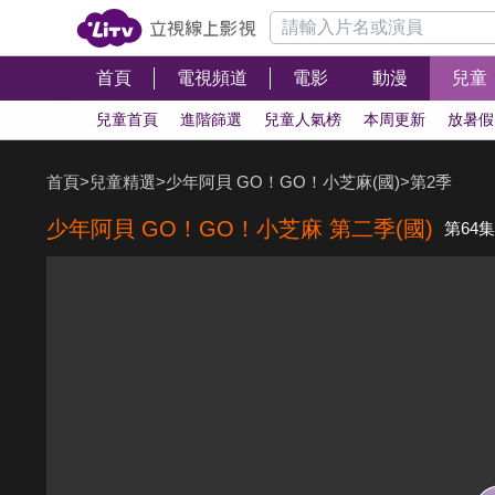
首頁
電視頻道
電影
動漫
兒童
兒童首頁
進階篩選
兒童人氣榜
本周更新
放暑假
首頁
>
兒童精選
>
少年阿貝 GO！GO！小芝麻(國)
>
第2季
少年阿貝 GO！GO！小芝麻 第二季(國)
第64集