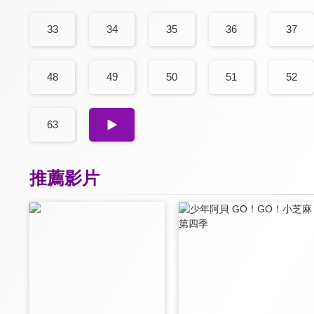
33
34
35
36
37
48
49
50
51
52
63
64
推薦影片