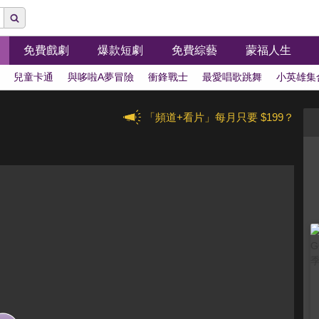
免費戲劇
爆款短劇
免費綜藝
蒙福人生
兒童卡通
與哆啦A夢冒險
衝鋒戰士
最愛唱歌跳舞
小英雄集
「頻道+看片」每月只要 $199？