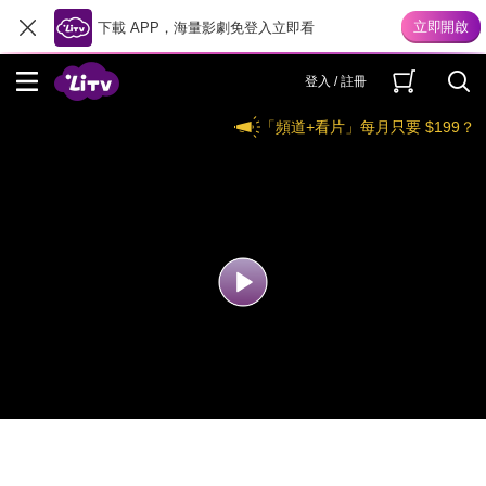
下載 APP，海量影劇免登入立即看
登入 / 註冊
「頻道+看片」每月只要 $199？