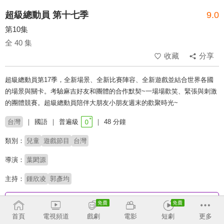
超級總動員 第十七季
9.0
第10集
全 40 集
收藏
分享
超級總動員第17季，全新場景、全新比賽陣容、全新遊戲並結合世界各國
的場景與關卡。考驗麻吉好友和團體的合作默契~一場場歡笑、緊張與刺激
的團體競賽。超級總動員陪伴大朋友小朋友週末的歡聚時光~
台灣
國語
普遍級
48 分鐘
類別：
兒童
遊戲節目
台灣
導演：
葉閎源
主持：
鍾欣凌
郭彥均
收回
首頁
電視頻道
戲劇
電影
短劇
更多