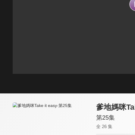
爹地媽咪Take
第25集
全 26 集