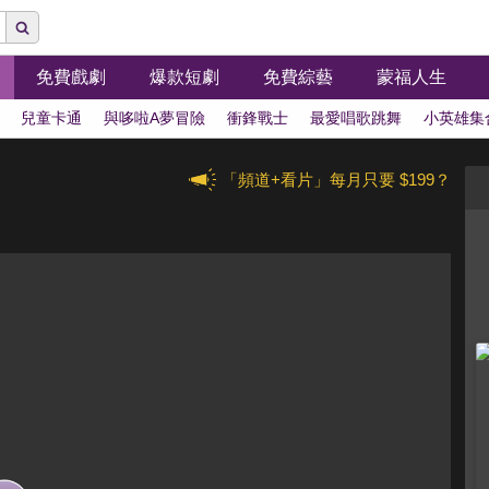
免費戲劇
爆款短劇
免費綜藝
蒙福人生
兒童卡通
與哆啦A夢冒險
衝鋒戰士
最愛唱歌跳舞
小英雄集
「頻道+看片」每月只要 $199？