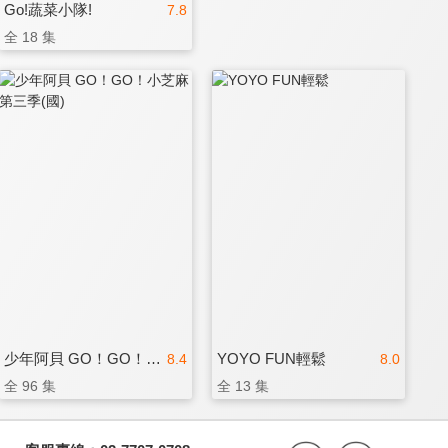
Go!蔬菜小隊!
7.8
全 18 集
少年阿貝 GO！GO！小芝麻 第三季(國)
YOYO FUN輕鬆
8.4
8.0
全 96 集
全 13 集