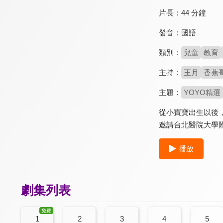
片長：
44 分鐘
發音：
國語
類別：
兒童
教育
主持：
王月
香蕉
主題：
YOYO精選
從小寶寶出生以後
邀請台北醫院大學
播放
劇集列表
1
2
3
4
5