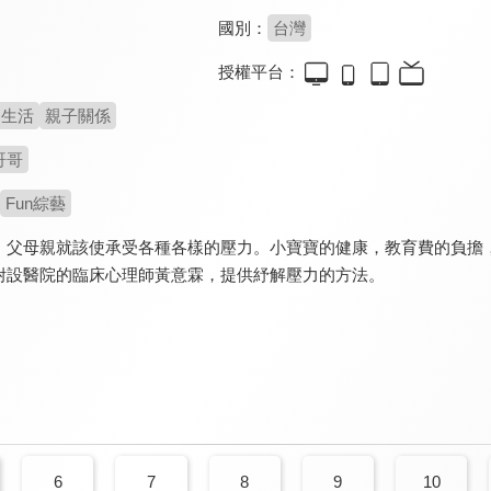
國別：
台灣
授權平台：
生活
親子關係
哥哥
Fun綜藝
，父母親就該使承受各種各樣的壓力。小寶寶的健康，教育費的負擔
附設醫院的臨床心理師黃意霖，提供紓解壓力的方法。
6
7
8
9
10