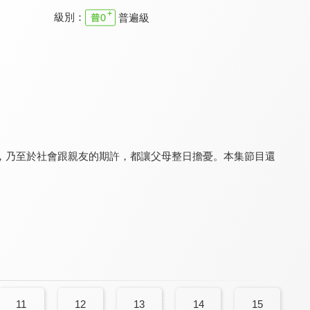
級別：
普遍級
創意巧手屋 第一季
YOYO科學樂園 第一季
mo蜜點亮好朋友
8.0
7.7
8.5
全 65 集
全 114 集
全 20 集
，乃至於社會跟親友的期許，都讓父母整日擔憂。本集節目還
少年阿貝 GO！GO！小芝麻 第三季(國)
YOYO FUN輕鬆
大頭小狀元 第一季
8.4
8.0
7.2
全 96 集
全 13 集
全 14 集
11
12
13
14
15