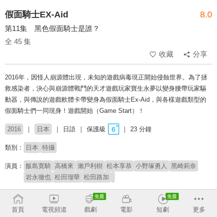
假面騎士EX-Aid
8.0
第11集 黑色假面騎士是誰？
全 45 集
收藏
分享
2016年，因怪人崩源體出現，未知的遊戲病毒現正開始侵蝕世界。為了拯
救感染者，決心與崩源體戰鬥的天才遊戲玩家寶生永夢以變身腰帶玩家驅
動器，與傳說的遊戲軟體卡帶變身為假面騎士Ex-Aid，與各樣遊戲類型的
假面騎士們一同現身！遊戲開始（Game Start）！
2016
日本
日語
保護級
23 分鐘
類別：
日本
特攝
演員：
飯島寛騎
高橋來
瀨戶利樹
松本享恭
小野塚勇人
黑崎莉奈
岩永徹也
松田瑠華
松田路加
製作公司：
東映
朝日電視台
旭通廣告
首頁
電視頻道
戲劇
電影
短劇
更多
導演：
小野寺章（石森プロ)
中澤祥次郎
坂本浩一
山口恭平