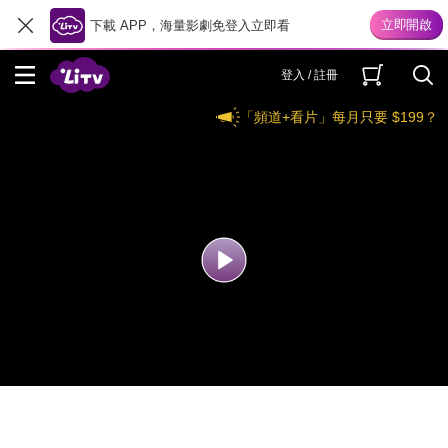
下載 APP，海量影劇免登入立即看
登入 / 註冊
「頻道+看片」每月只要 $199？