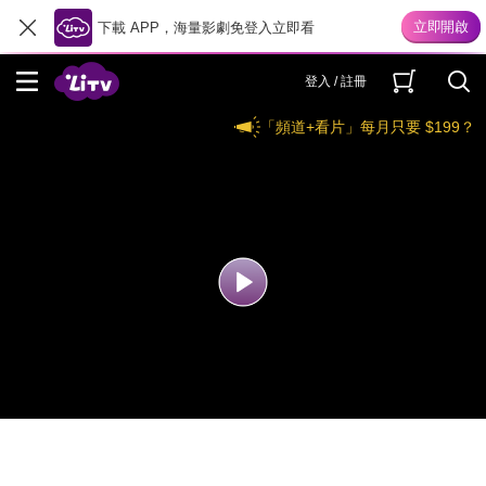
下載 APP，海量影劇免登入立即看
登入 / 註冊
「頻道+看片」每月只要 $199？