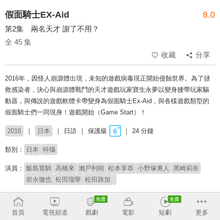
假面騎士EX-Aid
8.0
第2集 兩名天才 謝了不用？
全 45 集
收藏
分享
2016年，因怪人崩源體出現，未知的遊戲病毒現正開始侵蝕世界。為了拯
救感染者，決心與崩源體戰鬥的天才遊戲玩家寶生永夢以變身腰帶玩家驅
動器，與傳說的遊戲軟體卡帶變身為假面騎士Ex-Aid，與各樣遊戲類型的
假面騎士們一同現身！遊戲開始（Game Start）！
2016
日本
日語
保護級
24 分鐘
類別：
日本
特攝
演員：
飯島寛騎
高橋來
瀨戶利樹
松本享恭
小野塚勇人
黑崎莉奈
岩永徹也
松田瑠華
松田路加
製作公司：
東映
朝日電視台
旭通廣告
首頁
電視頻道
戲劇
電影
短劇
更多
導演：
小野寺章（石森プロ)
中澤祥次郎
坂本浩一
山口恭平