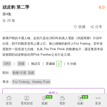
頑皮豹 第二季
8.0
第4集
全 20 集
收藏
分享
家傳戶曉的卡通人物，起初只是在1963年的真人電影《烏龍幫辦》片頭中
出現，想不到觀眾竟馬上愛上它。無心插柳的創作人Friz Freleng，翌年首
度製作一段長達七分鐘、名為 The Pink Phink 的動畫短片，讓這隻原本寂
寂無聞的頑皮豹從此用Pink Panther之名行走江湖。
1964
美國
無語言
普遍級
6 分鐘
類別：
動畫/卡通
喜劇
導演：
Friz Freleng、Hawley Pratt
收回
首頁
電視頻道
戲劇
電影
短劇
更多