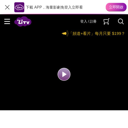
下載 APP，海量影劇免登入立即看
登入 / 註冊
「頻道+看片」每月只要 $199？