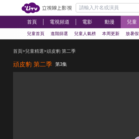
首頁
電視頻道
電影
動漫
兒童
兒童首頁
進階篩選
兒童人氣榜
本周更新
放暑假
首頁
>
兒童精選
>
頑皮豹 第二季
頑皮豹 第二季
第3集