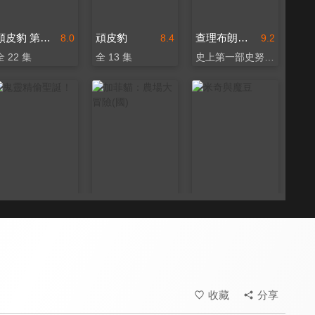
頑皮豹 第三季
頑皮豹
查理布朗與史努比過聖誕
8.0
8.4
9.2
全 22 集
全 13 集
史上第一部史努比卡通
鬼靈精偷聖誕！
加菲貓：農場大冒險(國)
米奇與魔豆
8.0
6.7
9.0
經典兒童繪本改編動畫
王偉忠、陳漢典共同獻聲
華特迪士尼親自配音米奇
收藏
分享