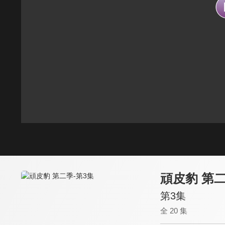
頑皮豹 第
第3集
全 20 集