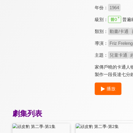
年份：
1964
級別：
普遍
類別：
動畫/卡通
導演：
Friz Frelen
主題：
兒童卡通
家傳戶曉的卡通人物
製作一段長達七分鐘、名
播放
劇集列表