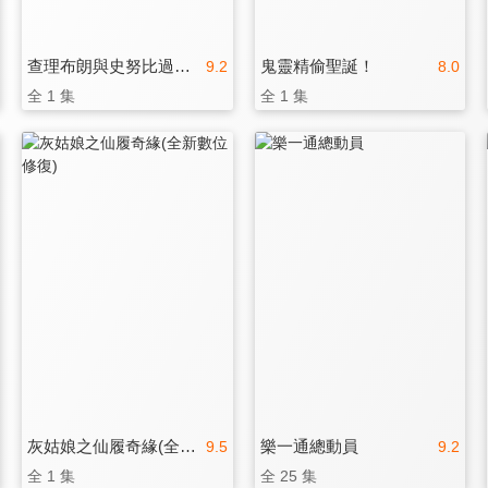
查理布朗與史努比過聖誕
鬼靈精偷聖誕！
9.2
8.0
全 1 集
全 1 集
灰姑娘之仙履奇緣(全新數位修復)
樂一通總動員
9.5
9.2
全 1 集
全 25 集