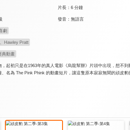
片長：
6 分鐘
發音：
無語言
級
喜劇
g、Hawley Pratt
經典動畫
，起初只是在1963年的真人電影《烏龍幫辦》片頭中出現，想不到觀眾竟
為 The Pink Phink 的動畫短片，讓這隻原本寂寂無聞的頑皮豹從此