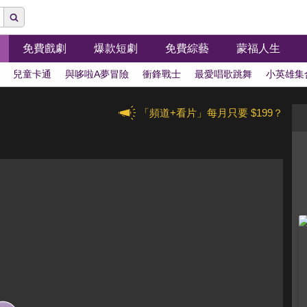
免費戲劇
爆款短劇
免費綜藝
蒙福人生
兒童卡通
與哆啦A夢冒險
衝鋒戰士
最愛唱歌跳舞
小英雄集
「頻道+看片」每月只要 $199？