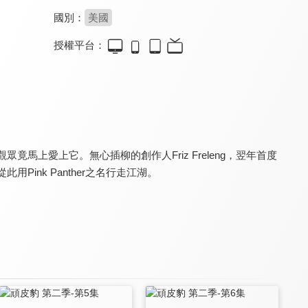
國別：
美國
授權平台：
大力水手第一季
灰姑娘之仙履奇緣(全新數位修復)
樂一通總動員
8.4
9.5
9.2
全 14 集
迪士尼永恆經典
全 25 集
馬上愛上它。無心插柳的創作人Friz Freleng，翌年首度
用Pink Panther之名行走江湖。
傑森一家
大冒險家(國)
笑笑羊大電影：外星人來了
8.0
8.0
8.0
全 13 集
《與惡》陳妤獻聲配音
暗藏大量經典科幻彩蛋