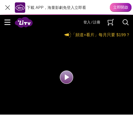
下載 APP，海量影劇免登入立即看
登入 / 註冊
「頻道+看片」每月只要 $199？