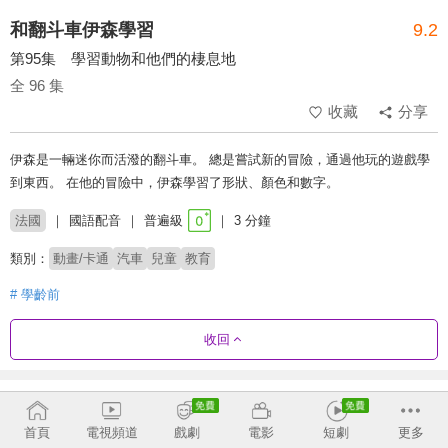
和翻斗車伊森學習
9.2
第95集 學習動物和他們的棲息地
全 96 集
收藏
分享
伊森是一輛迷你而活潑的翻斗車。 總是嘗試新的冒險，通過他玩的遊戲學
到東西。 在他的冒險中，伊森學習了形狀、顏色和數字。
法國
國語配音
普遍級
3 分鐘
類別：
動畫/卡通
汽車
兒童
教育
# 學齡前
收回
劇集列表
正序
首頁
電視頻道
戲劇
電影
短劇
更多
1 - 36
37 - 72
73 - 96