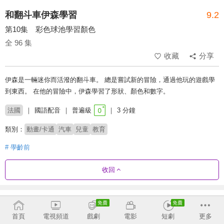
和翻斗車伊森學習
9.2
第10集 彩色球池學習顏色
全 96 集
收藏
分享
伊森是一輛迷你而活潑的翻斗車。 總是嘗試新的冒險，通過他玩的遊戲學
到東西。 在他的冒險中，伊森學習了形狀、顏色和數字。
法國
國語配音
普遍級
3 分鐘
類別：
動畫/卡通
汽車
兒童
教育
# 學齡前
收回
劇集列表
正序
首頁
電視頻道
戲劇
電影
短劇
更多
1 - 36
37 - 72
73 - 96