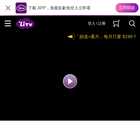
下載 APP，海量影劇免登入立即看
登入 / 註冊
「頻道+看片」每月只要 $199？