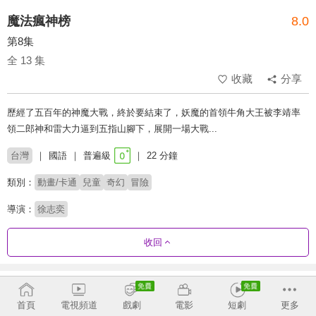
魔法瘋神榜
8.0
第8集
全 13 集
收藏
分享
歷經了五百年的神魔大戰，終於要結束了，妖魔的首領牛角大王被李靖率
領二郎神和雷大力逼到五指山腳下，展開一場大戰...
台灣
國語
普遍級
22 分鐘
類別：
動畫/卡通
兒童
奇幻
冒險
導演：
徐志奕
收回
劇集列表
正序
首頁
電視頻道
戲劇
電影
短劇
更多