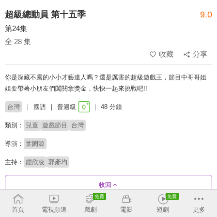
超級總動員 第十五季
9.0
第24集
全 28 集
收藏
分享
你是深藏不露的小小才藝達人嗎？還是厲害的超級遊戲王，節目中哥哥姐
姐要帶著小朋友們闖關拿獎金，快快一起來挑戰吧!!
台灣
國語
普遍級
48 分鐘
類別：
兒童
遊戲節目
台灣
導演：
葉閎源
主持：
鍾欣凌
郭彥均
收回
首頁
電視頻道
戲劇
電影
短劇
更多
劇集列表
正序
收合