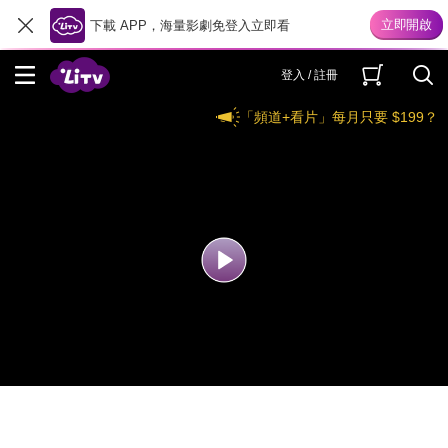
下載 APP，海量影劇免登入立即看
登入 / 註冊
「頻道+看片」每月只要 $199？