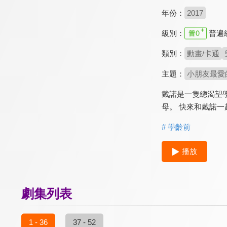
年份：
2017
級別：
普遍
類別：
動畫/卡通
主題：
小朋友最愛
戴諾是一隻總渴望
母。 快來和戴諾一
# 學齡前
播放
劇集列表
1 - 36
37 - 52