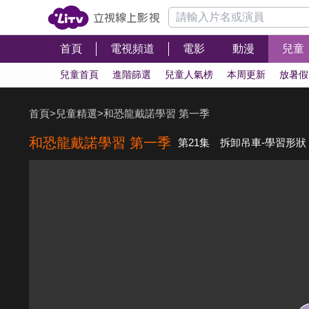
首頁
電視頻道
電影
動漫
兒童
兒童首頁
進階篩選
兒童人氣榜
本周更新
放暑假
首頁
>
兒童精選
>
和恐龍戴諾學習 第一季
和恐龍戴諾學習 第一季
第21集 拆卸吊車-學習形狀