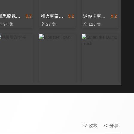
和恐龍戴諾學習 第二季
和火車泰德學習
迷你卡車樂園
9.2
9.2
9.2
全 94 集
全 27 集
全 125 集
超級變形卡車
Monster Town
Ethan the Dump Truck
9.2
9.2
9.2
全 56 集
全 19 集
全 24 集
收藏
分享