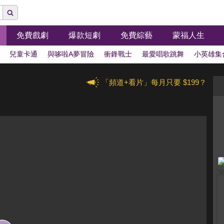
免費戲劇
爆款短劇
免費綜藝
蒙福人生
兒童卡通
與哆啦A夢冒險
衝鋒戰士
最愛唱歌跳舞
小英雄集
「頻道+看片」每月只要 $199？