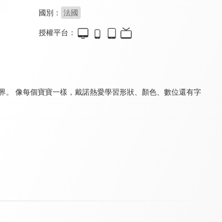
國別：
法國
授權平台：
Dino the Dinosaur
Tiny Town
和迷你卡車學習
9.2
9.2
9.2
全 38 集
全 32 集
全 151 集
界。 像每個寶寶一樣，戴諾熱愛學習形狀、顏色、數位還有字
救護車安柏
火車特洛伊 第一季
拖車湯姆
8.0
9.2
9.2
全 59 集
全 119 集
全 145 集