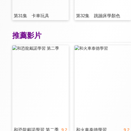
第31集 卡車玩具
第32集 跳蹦床學顏色
推薦影片
和恐龍戴諾學習 第二季
和火車泰德學習
9.2
9.2