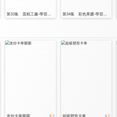
第33集 蛋糕工廠-學習顏色
第34集 彩色果醬-學習顏色
迷你卡車樂園
超級變形卡車
9.2
9.2