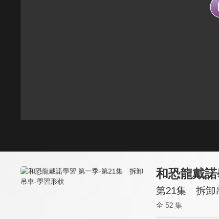
和恐龍戴諾
第21集 拆卸
全 52 集