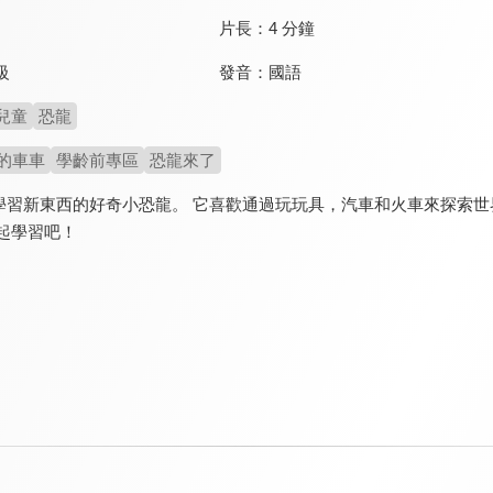
片長：
4 分鐘
發音：
國語
級
兒童
恐龍
的車車
學齡前專區
恐龍來了
學習新東西的好奇小恐龍。 它喜歡通過玩玩具，汽車和火車來探索世
起學習吧！